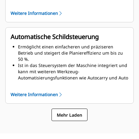
diese den Fortschritts-Updates von Maschinen in
der Nähe erhalten, den Standort aller Maschinen
Weitere Informationen
mit Terrain-Ausrüstung sehen, Aufgaben zuweisen
und Designpläne validieren können.
Aktualisierungen, die in der mobilen App
vorgenommen werden, werden den
Automatische Schildsteuerung
Maschinenfahrern in Echtzeit mitgeteilt, damit alle
informiert sind und den Zeitplan einhalten können,
Ermöglicht einen einfacheren und präziseren
auch wenn Änderungen erforderlich sind.
Betrieb und steigert die Planiereffizienz um bis zu
50 %.
Ist in das Steuersystem der Maschine integriert und
kann mit weiteren Werkzeug-
Automatisierungsfunktionen wie Autocarry und Auto
Blade Assist kombiniert werden.
Verfügt über eine automatische Schildsteuerung,
Weitere Informationen
volle Schildlast-Kapazität, Überschnittschutz und
Arbeitsfortschrittsverfolgung.
Mehr Laden