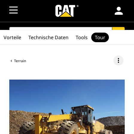
person
SEARCH
search
Vorteile
Technische Daten
Tools
Tour
more_vert
Terrain