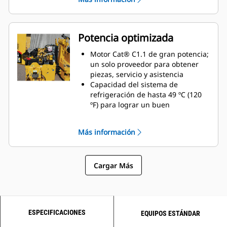
sector que ofrece unos resultados
excepcionales
Capacidad del depósito de agua
de 145 L (38 gal) líder en el sector
Potencia optimizada
para reducir el número de
llenados durante el día
Motor Cat® C1.1 de gran potencia;
Elevación por un solo punto para
un solo proveedor para obtener
trabajos de creación de zanjas y
piezas, servicio y asistencia
opciones de transporte
Capacidad del sistema de
alternativas
refrigeración de hasta 49 ºC (120
ºF) para lograr un buen
rendimiento en entornos
exigentes
Más información
Se mueve a gran velocidad en el
lugar de trabajo con una velocidad
de desplazamiento rápida de 8,6
Cargar Más
km/h (5,3 mph) para ofrecer una
buena movilidad
ESPECIFICACIONES
EQUIPOS ESTÁNDAR