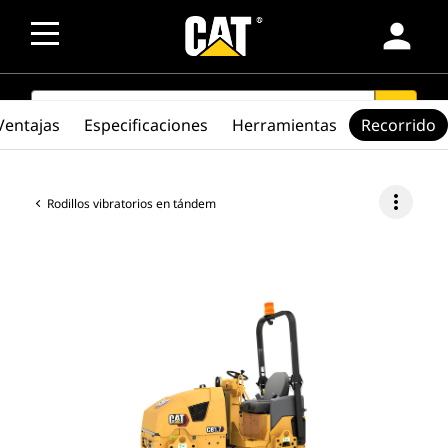
person
SEARCH
search
Ventajas
Especificaciones
Herramientas
Recorrido
more_vert
Rodillos vibratorios en tándem