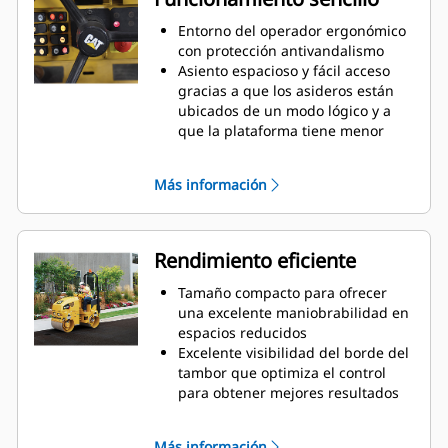
Entorno del operador ergonómico
con protección antivandalismo
Asiento espacioso y fácil acceso
gracias a que los asideros están
ubicados de un modo lógico y a
que la plataforma tiene menor
altura
Manejo sencillo con palancas de
Más información
propulsión mecánica y de control
de velocidad
Rendimiento eficiente
Tamaño compacto para ofrecer
una excelente maniobrabilidad en
espacios reducidos
Excelente visibilidad del borde del
tambor que optimiza el control
para obtener mejores resultados
de cobertura y compactación
Fuerza de compactación líder en el
Más información