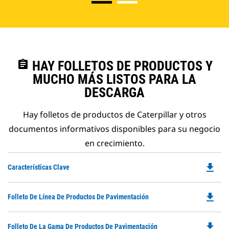
assignment
HAY FOLLETOS DE PRODUCTOS Y
MUCHO MÁS LISTOS PARA LA
DESCARGA
Hay folletos de productos de Caterpillar y otros
documentos informativos disponibles para su negocio
en crecimiento.
file_download
Do
Características Clave
P
O
file_download
Do
Folleto De Línea De Productos De Pavimentación
in
P
a
O
N
file_download
Do
Folleto De La Gama De Productos De Pavimentación
in