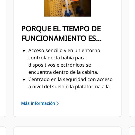
PORQUE EL TIEMPO DE
FUNCIONAMIENTO ES
IMPORTANTE
Acceso sencillo y en un entorno
controlado; la bahía para
dispositivos electrónicos se
encuentra dentro de la cabina.
Centrado en la seguridad con acceso
a nivel del suelo o la plataforma a la
mayoría de los principales
componentes.
Más información
Nivel del suelo: parada de
emergencia, desconexión de la
batería y arranque mediante
conexión provisional.