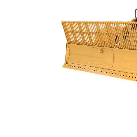
836
Ven
Cambiar modelo