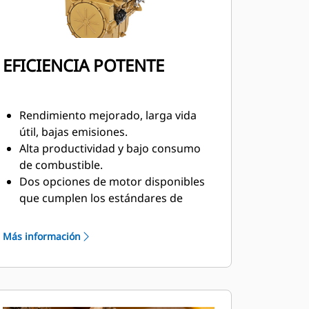
EFICIENCIA POTENTE
Rendimiento mejorado, larga vida
útil, bajas emisiones.
Alta productividad y bajo consumo
de combustible.
Dos opciones de motor disponibles
que cumplen los estándares de
emisiones Tier 4 Final de la EPA de EE.
UU., Stage V de la UE, Stage V de
Más información
Corea y Japón 2014 o MAR-1 de Brasil
equivalente a Tier 3 de la EPA de EE.
UU./Stage IIIA de la UE.
Para la opción Tier 4 Final, Stage V de