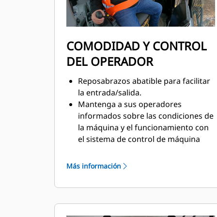
COMODIDAD Y CONTROL
DEL OPERADOR
Reposabrazos abatible para facilitar
la entrada/salida.
Mantenga a sus operadores
informados sobre las condiciones de
la máquina y el funcionamiento con
el sistema de control de máquina
Sistema de gestión de información
vital 3G (VIMS™).
Más información
Visibilidad mejorada con cámara de
visión trasera estándar.
Ajustes de temperatura preferidos
mantenidos con climatización