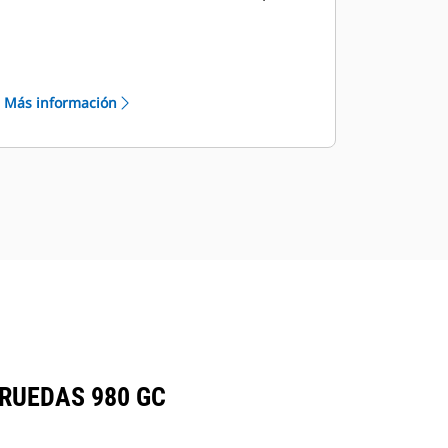
con puntos de servicio agrupados y
mirillas.
El centro de servicio eléctrico, junto
con las características clave de
Más información
mantenimiento adicionales, ayudan a
que el servicio y el reemplazo de
componentes en el campo se
efectúen de manera rápida, sencilla y
eficiente.
Una parrilla trasera de apertura
hacia arriba proporciona un fácil
acceso para la limpieza de los
núcleos de enfriamiento abatibles.
Los protectores de la rueda con
bisagras fáciles de quitar y reinstalar
proporcionan un amplio acceso a
RUEDAS 980 GC
todos los puntos de mantenimiento
y al compartimiento del motor.
El protector inferior del tren de