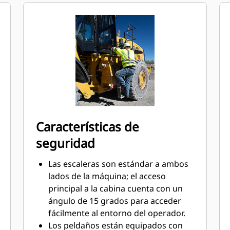
automática de servicio pesado,
controlada electrónicamente y
diseñada por Caterpillar, con cambio
manual a primera marcha, ofrece
eficiencia, durabilidad y cambios de
marcha suaves.
El sistema de control de
amortiguación optativo mejora la
uniformidad de desplazamiento en
terrenos difíciles, lo cual aumenta la
Características de
confianza y la eficiencia y garantiza
seguridad
una excelente retención del
material.
Las escaleras son estándar a ambos
Para mejorar el rendimiento, el
lados de la máquina; el acceso
sistema de herramientas de corte
principal a la cabina cuenta con un
(GET, Ground Engaging Tool)
ángulo de 15 grados para acceder
Advansys™ cuenta con adaptadores
fácilmente al entorno del operador.
más resistentes, puntas con una
Los peldaños están equipados con
nueva forma para proteger mejor el