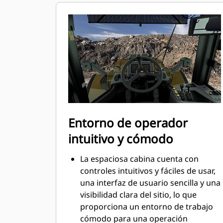
combustible y de gestión del aire Cat.
Los procesos rigurosos de selección
de componentes, diseño y validación
de la máquina dan como resultado
una excelente confiabilidad y tiempo
de disponibilidad.
Entorno de operador
intuitivo y cómodo
La espaciosa cabina cuenta con
controles intuitivos y fáciles de usar,
una interfaz de usuario sencilla y una
visibilidad clara del sitio, lo que
proporciona un entorno de trabajo
cómodo para una operación