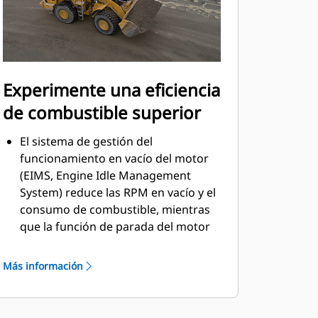
Experimente una eficiencia
de combustible superior
El sistema de gestión del
funcionamiento en vacío del motor
(EIMS, Engine Idle Management
System) reduce las RPM en vacío y el
consumo de combustible, mientras
que la función de parada del motor
en vacío apaga el motor después de
un período de tiempo
Más información
preestablecido.
El ventilador de velocidad variable se
ajusta para cumplir con los