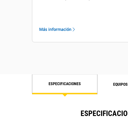
eficiente.
Un cómodo asiento con suspensión
(mecánica) recubierto de tela es
estándar. Un asiento con respaldo
Más información
alto y suspensión neumática está
disponible como equipo optativo.
Los controles hidráulicos del
implemento operados por piloto
ofrecen una operación cómoda y con
poco esfuerzo. Hay disponibles dos
palancas de eje único o una palanca
universal. Ambas configuraciones
ESPECIFICACIONES
EQUIPOS
están equipadas con interruptores
remotos de desconexión de la
transmisión (solo máquinas Tier 4).
Área de visión sin igual con un
ESPECIFICACI
parabrisas delantero amplio, plano y
sin distorsión.
El vidrio se extiende hasta el piso de