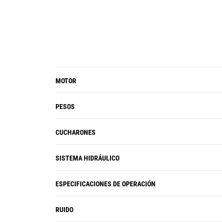
la cabina para proporcionar una
excelente visibilidad del cucharón y
los neumáticos delanteros.
Gracias a las ventanas laterales
deslizantes a ambos lados se tiene
una ventilación natural y una
MOTOR
comunicación fácil con el personal
en tierra.
El techo de la cabina tiene canales
PESOS
destinados a dirigir la lluvia hacia los
bordes de la cabina para mantener
CUCHARONES
las ventanas despejadas.
Los sistemas de aire acondicionado y
SISTEMA HIDRÁULICO
calefacción son estándar. Diez
orificios de ventilación permiten que
ESPECIFICACIONES DE OPERACIÓN
el operador dirija el flujo de aire para
permanecer productivo y eficiente
RUIDO
durante toda la jornada de trabajo.