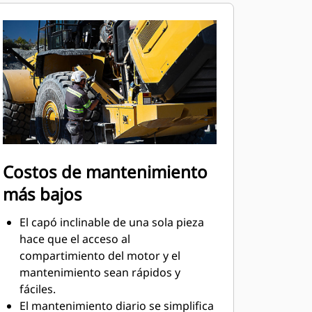
diferentes requisitos de
refrigeración de la máquina. Esto
genera una velocidad promedio del
ventilador menor, lo que reduce el
consumo de combustible, los niveles
de ruido y la obstrucción del
radiador.
El sistema hidráulico con detección
de carga genera flujo y presión para
el sistema del implemento según la
Costos de mantenimiento
demanda y solo en cantidades
más bajos
necesarias para realizar las
funciones de trabajo requeridas.
El capó inclinable de una sola pieza
hace que el acceso al
compartimiento del motor y el
mantenimiento sean rápidos y
fáciles.
El mantenimiento diario se simplifica