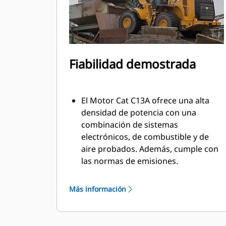
Fiabilidad demostrada
El Motor Cat C13A ofrece una alta
densidad de potencia con una
combinación de sistemas
electrónicos, de combustible y de
aire probados. Además, cumple con
las normas de emisiones.
La alta densidad de potencia y la
eficiencia del combustible distinguen
Más información
a nuestros motores. Nuestros
motores cuentan con sistemas
electrónicos, de inyección de