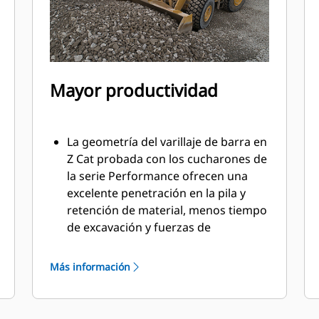
Mayor productividad
La geometría del varillaje de barra en
Z Cat probada con los cucharones de
la serie Performance ofrecen una
excelente penetración en la pila y
retención de material, menos tiempo
de excavación y fuerzas de
desprendimiento altas. Esto
proporciona un bajo consumo de
Más información
combustible y una capacidad de
producción máxima.
La servotransmisión planetaria