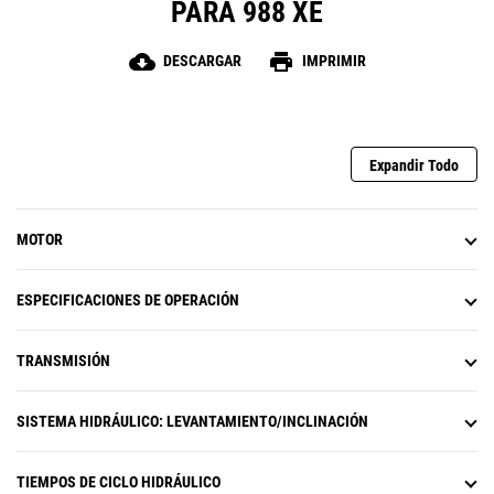
PARA 988 XE
reducido.
Visibilidad mejorada sobre la parte
superior del varillaje.
cloud_download
print
DESCARGAR
IMPRIMIR
Expandir Todo
MOTOR
ESPECIFICACIONES DE OPERACIÓN
TRANSMISIÓN
SISTEMA HIDRÁULICO: LEVANTAMIENTO/INCLINACIÓN
TIEMPOS DE CICLO HIDRÁULICO