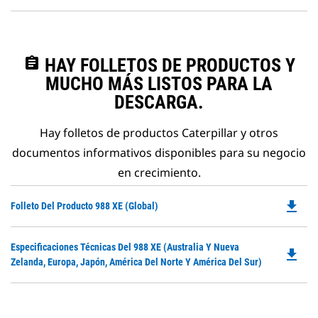
assignment
HAY FOLLETOS DE PRODUCTOS Y
MUCHO MÁS LISTOS PARA LA
DESCARGA.
Hay folletos de productos Caterpillar y otros
documentos informativos disponibles para su negocio
en crecimiento.
file_download
Do
Folleto Del Producto 988 XE (Global)
P
O
Do
Especificaciones Técnicas Del 988 XE (Australia Y Nueva
in
file_download
P
Zelanda, Europa, Japón, América Del Norte Y América Del Sur)
a
O
N
in
Ta
a