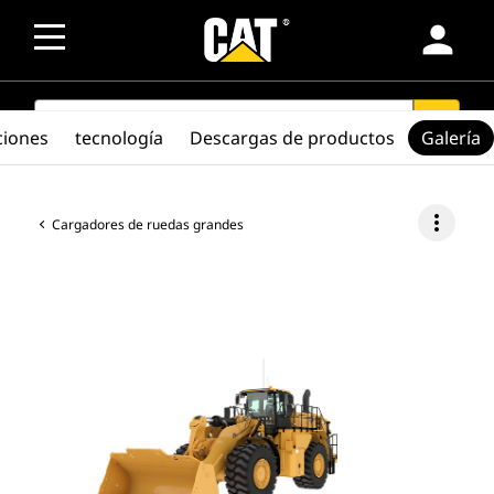
person
SEARCH
search
ciones
tecnología
Descargas de productos
Galería
more_vert
Cargadores de ruedas grandes