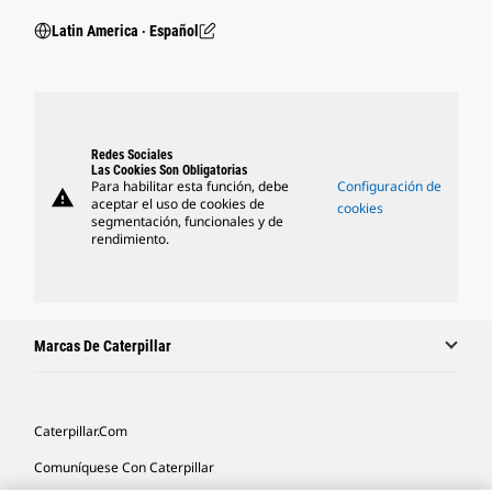
Latin America ‧ Español
Redes Sociales
Las Cookies Son Obligatorias
Para habilitar esta función, debe
Configuración de
warning
aceptar el uso de cookies de
cookies
segmentación, funcionales y de
rendimiento.
Marcas De Caterpillar
Caterpillar.com
Comuníquese Con Caterpillar