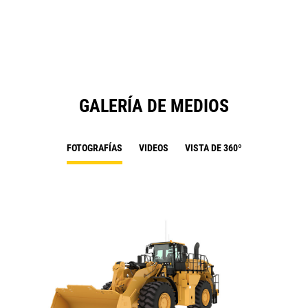
N
Ta
GALERÍA DE MEDIOS
FOTOGRAFÍAS
VIDEOS
VISTA DE 360º