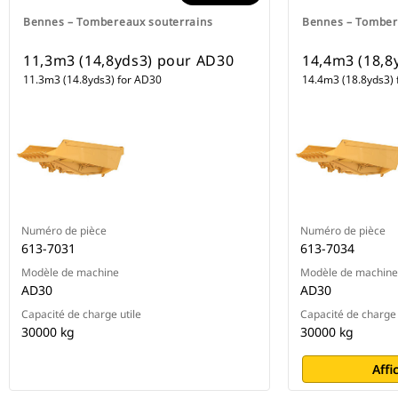
Bennes – Tombereaux souterrains
Bennes – Tomber
11,3m3 (14,8yds3) pour AD30
14,4m3 (18,8
11.3m3 (14.8yds3) for AD30
14.4m3 (18.8yds3) 
Numéro de pièce
Numéro de pièce
613-7031
613-7034
Modèle de machine
Modèle de machine
AD30
AD30
Capacité de charge utile
Capacité de charge 
30000 kg
30000 kg
Affi