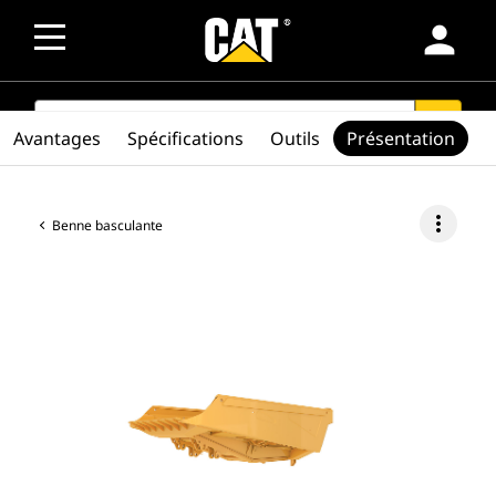
person
SEARCH
search
Avantages
Spécifications
Outils
Présentation
more_vert
Benne basculante