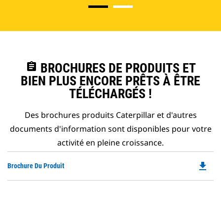
assignment
BROCHURES DE PRODUITS ET
BIEN PLUS ENCORE PRÊTS À ÊTRE
TÉLÉCHARGÉS !
Des brochures produits Caterpillar et d'autres
documents d'information sont disponibles pour votre
activité en pleine croissance.
file_download
Do
Brochure Du Produit
P
O
in
a
N