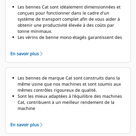
Les bennes Cat sont idéalement dimensionnées et
conçues pour fonctionner dans le cadre d'un
système de transport complet afin de vous aider à
obtenir une productivité élevée à des coûts par
tonne minimaux.
Les vérins de benne mono-étagés garantissent des
temps de cycle de vidage rapides (10,5 secondes
pour le relevage et 11,2 secondes pour
En savoir plus
l'abaissement).
Le système TPMS en option calcule la charge utile
que le tombereau transporte et il détermine les
durées de cycle du tombereau.
Les bennes de marque Cat sont construits dans la
même usine que nos machines et sont soumis aux
mêmes contrôles rigoureux de qualité.
Sont les mieux adaptées à l'équilibre des machines
Cat, contribuent à un meilleur rendement de la
machine
Nombreuses offres afin de répondre à votre
application minière unique.
En savoir plus
Les bennes de tombereau Cat sont prises en charge
par le réseau mondial de concessionnaires Cat.