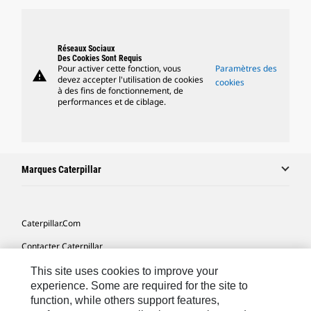
Réseaux Sociaux
Des Cookies Sont Requis
Pour activer cette fonction, vous
Paramètres des
warning
devez accepter l'utilisation de cookies
cookies
à des fins de fonctionnement, de
performances et de ciblage.
Marques Caterpillar
Caterpillar.com
Contacter Caterpillar
Mes Préférences Marketing
This site uses cookies to improve your
experience. Some are required for the site to
Plan Du Site
function, while others support features,