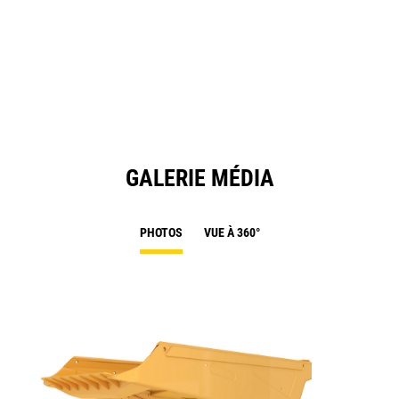
O
in
a
N
Ta
GALERIE MÉDIA
PHOTOS
VUE À 360°