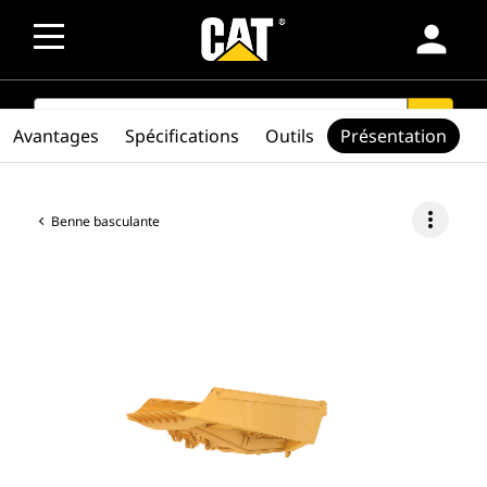
person
SEARCH
search
Avantages
Spécifications
Outils
Présentation
more_vert
Benne basculante