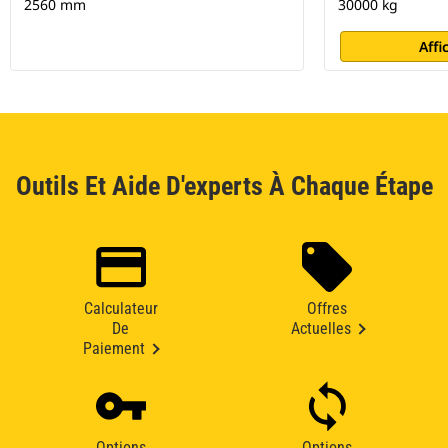
2560 mm
30000 kg
Affi
Outils Et Aide D'experts À Chaque Étape
Calculateur
Offres
De
Actuelles
Paiement
Options
Options