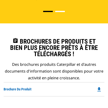
assignment
BROCHURES DE PRODUITS ET
BIEN PLUS ENCORE PRÊTS À ÊTRE
TÉLÉCHARGÉS !
Des brochures produits Caterpillar et d'autres
documents d'information sont disponibles pour votre
activité en pleine croissance.
file_download
Do
Brochure Du Produit
P
O
in