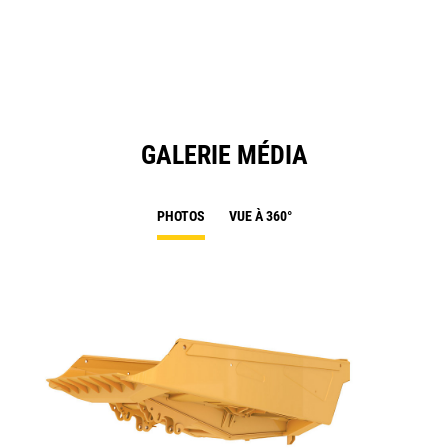
a
N
Ta
GALERIE MÉDIA
PHOTOS
VUE À 360°