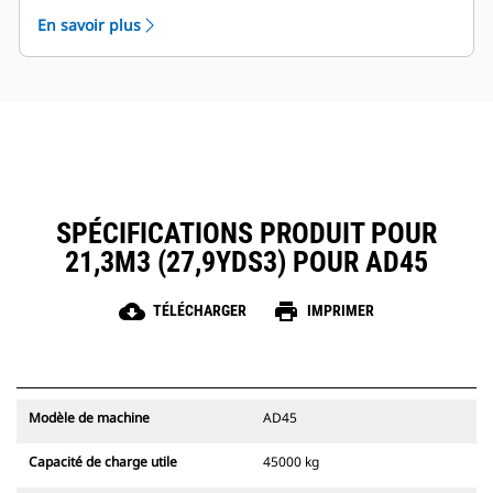
application minière unique.
matériau à chaque fois.
En savoir plus
Les bennes de tombereau Cat sont prises en charge
par le réseau mondial de concessionnaires Cat.
SPÉCIFICATIONS PRODUIT POUR
21,3M3 (27,9YDS3) POUR AD45
cloud_download
print
TÉLÉCHARGER
IMPRIMER
Modèle de machine
AD45
Capacité de charge utile
45000 kg