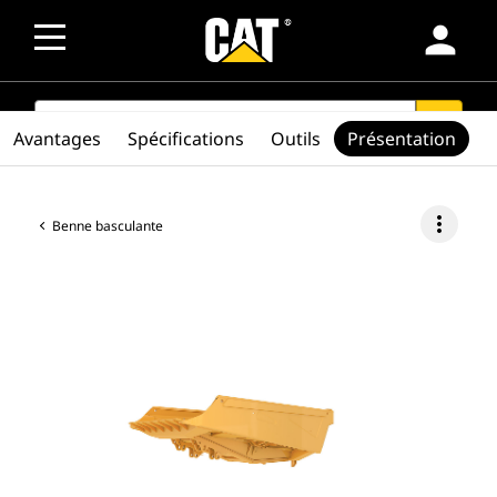
person
SEARCH
search
Avantages
Spécifications
Outils
Présentation
more_vert
Benne basculante