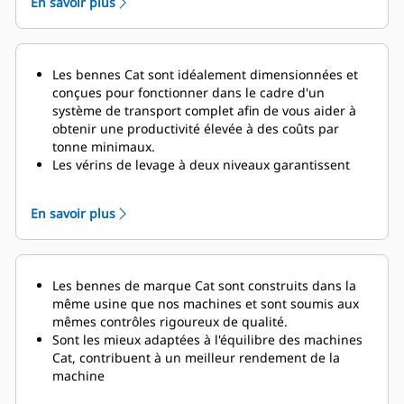
En savoir plus
Les bennes Cat sont idéalement dimensionnées et
conçues pour fonctionner dans le cadre d'un
système de transport complet afin de vous aider à
obtenir une productivité élevée à des coûts par
tonne minimaux.
Les vérins de levage à deux niveaux
garantissent
des temps de cycle de vidage rapides de 14
secondes pour le relevage et de 21 secondes pour
En savoir plus
l'abaissement, avec la fonction d'amortissement
activée afin de protéger le châssis et les composants
à la fin du cycle d'abaissement.
Le système de gestion de la charge utile du
Les bennes de marque Cat sont construits dans la
tombereau (TPMS) permet à une exploitation
même usine que nos machines et sont soumis aux
minière de gérer les charges utiles et de s'assurer
mêmes contrôles rigoureux de qualité.
que les tombereaux ne sont pas sous-chargés ou
Sont les mieux adaptées à l'équilibre des machines
surchargés. Un affichage simple dans la cabine
Cat, contribuent à un meilleur rendement de la
fournit aux opérateurs des informations précises sur
machine
la charge utile, leur permettant
de s'assurer que
Nombreuses offres afin de répondre à votre
leurs tombereaux reçoivent la bonne quantité de