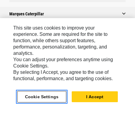
Marques Caterpillar
This site uses cookies to improve your
experience. Some are required for the site to
Caterpillar.com
function, while others support features,
performance, personalization, targeting, and
Contacter Caterpillar
analytics.
Mes Préférences Marketing
You can adjust your preferences anytime using
Cookie Settings.
Plan Du Site
By selecting I Accept, you agree to the use of
Cookie Settings
functional, performance, and targeting cookies.
Mentions Légales
Cookie Settings
I Accept
Confidentialité
Africa, Middle East-French
© 2026 Caterpillar. Tous droits réservés