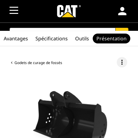
person
SEARCH
search
Avantages
Spécifications
Outils
Présentation
more_vert
Godets de curage de fossés