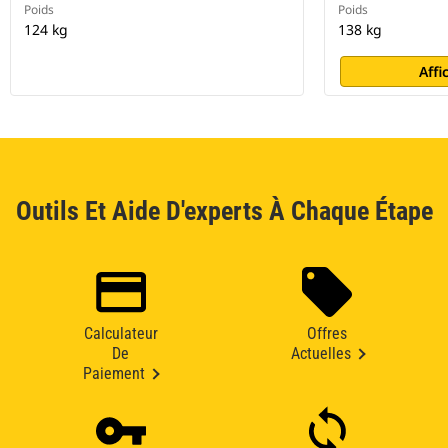
Poids
Poids
124 kg
138 kg
Affi
Outils Et Aide D'experts À Chaque Étape
Calculateur
Offres
De
Actuelles
Paiement