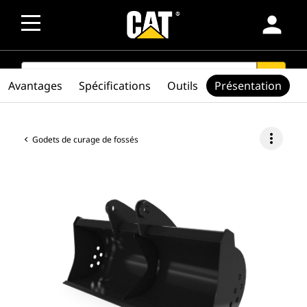
person
SEARCH
search
Avantages
Spécifications
Outils
Présentation
more_vert
Godets de curage de fossés