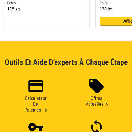
Poids
Poids
138 kg
138 kg
Affi
Outils Et Aide D'experts À Chaque Étape
Calculateur
Offres
De
Actuelles
Paiement