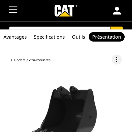
person
SEARCH
search
Avantages
Spécifications
Outils
Présentation
more_vert
Godets extra-robustes