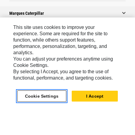
Marques Caterpillar
This site uses cookies to improve your
experience. Some are required for the site to
Caterpillar.com
function, while others support features,
performance, personalization, targeting, and
Contacter Caterpillar
analytics.
Mes Préférences Marketing
You can adjust your preferences anytime using
Cookie Settings.
Plan Du Site
By selecting I Accept, you agree to the use of
Cookie Settings
functional, performance, and targeting cookies.
Mentions Légales
Cookie Settings
I Accept
Confidentialité
Africa, Middle East-French
© 2026 Caterpillar. Tous droits réservés