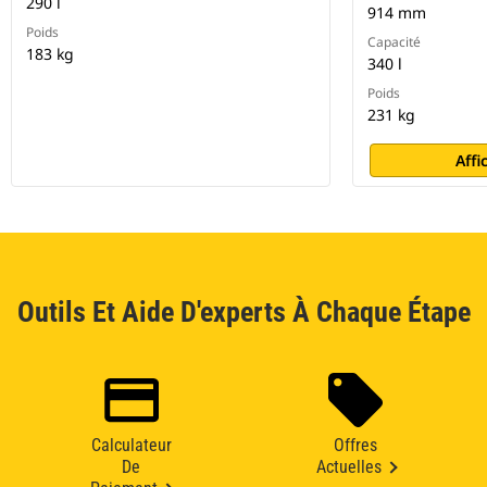
290 l
914 mm
Poids
Capacité
183 kg
340 l
Poids
231 kg
Affi
Outils Et Aide D'experts À Chaque Étape
Calculateur
Offres
De
Actuelles