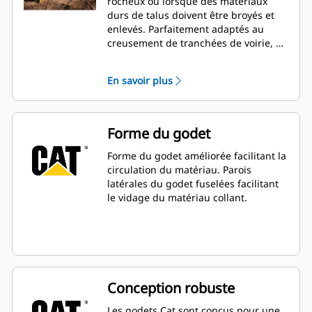
rocheux ou lorsque des matériaux
durs de talus doivent être broyés et
enlevés. Parfaitement adaptés au
creusement de tranchées de voirie, de
rigoles, aux opérations de remblayage
et aux opérations générales
En savoir plus
d'excavation en construction,
aménagements paysagers et travaux
de voirie.
Forme du godet
Forme du godet améliorée facilitant la
circulation du matériau. Parois
latérales du godet fuselées facilitant
le vidage du matériau collant.
Conception robuste
Les godets Cat sont conçus pour une