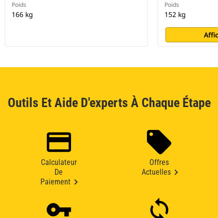
Poids
Poids
166 kg
152 kg
Affi
Outils Et Aide D'experts À Chaque Étape
Calculateur
Offres
De
Actuelles
Paiement