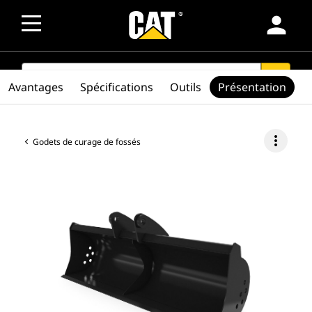
person
SEARCH
search
Avantages
Spécifications
Outils
Présentation
more_vert
Godets de curage de fossés