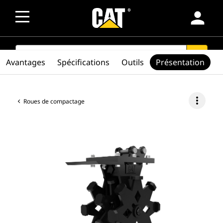
person
SEARCH
search
Avantages
Spécifications
Outils
Présentation
more_vert
Roues de compactage