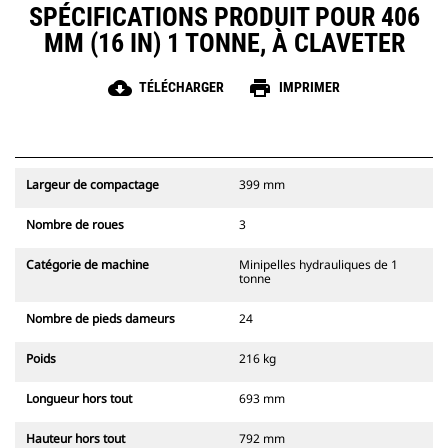
SPÉCIFICATIONS PRODUIT POUR 406
MM (16 IN) 1 TONNE, À CLAVETER
cloud_download
print
TÉLÉCHARGER
IMPRIMER
Largeur de compactage
399 mm
Nombre de roues
3
Catégorie de machine
Minipelles hydrauliques de 1
tonne
Nombre de pieds dameurs
24
Poids
216 kg
Longueur hors tout
693 mm
Hauteur hors tout
792 mm