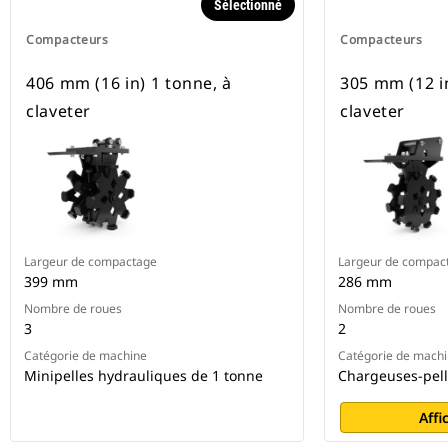
Sélectionné
Compacteurs
Compacteurs
406 mm (16 in) 1 tonne, à
305 mm (12 in
claveter
claveter
Largeur de compactage
Largeur de compac
399 mm
286 mm
Nombre de roues
Nombre de roues
3
2
Catégorie de machine
Catégorie de mach
Minipelles hydrauliques de 1 tonne
Chargeuses-pell
Affi