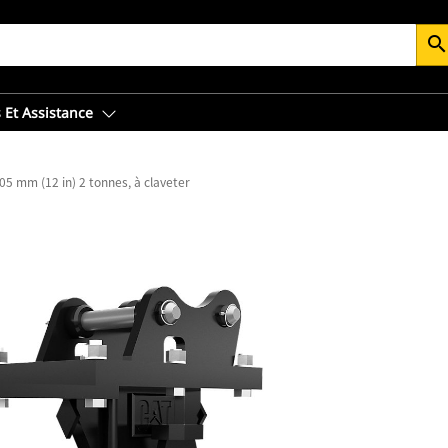
searc
 Et Assistance
05 mm (12 in) 2 tonnes, à claveter