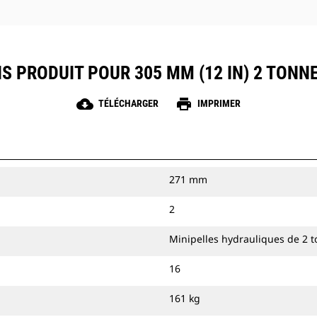
S PRODUIT POUR 305 MM (12 IN) 2 TONN
cloud_download
print
TÉLÉCHARGER
IMPRIMER
271 mm
2
Minipelles hydrauliques de 2 
16
161 kg