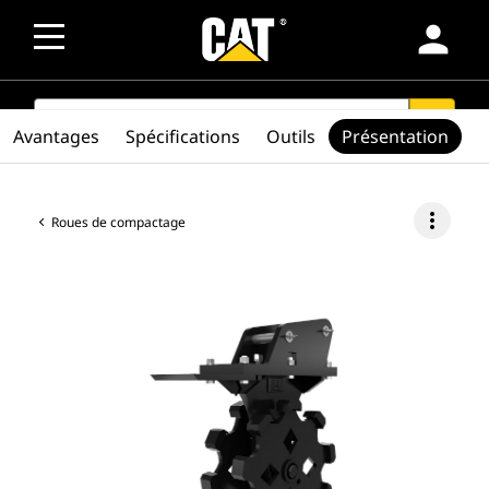
person
SEARCH
search
Avantages
Spécifications
Outils
Présentation
more_vert
Roues de compactage