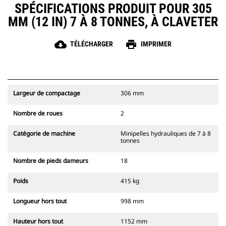
SPÉCIFICATIONS PRODUIT POUR 305
MM (12 IN) 7 À 8 TONNES, À CLAVETER
cloud_download
print
TÉLÉCHARGER
IMPRIMER
Largeur de compactage
306 mm
Nombre de roues
2
Catégorie de machine
Minipelles hydrauliques de 7 à 8
tonnes
Nombre de pieds dameurs
18
Poids
415 kg
Longueur hors tout
998 mm
Hauteur hors tout
1152 mm