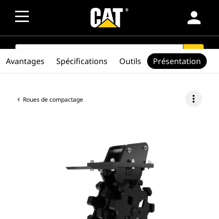
person
SEARCH
search
Avantages
Spécifications
Outils
Présentation
more_vert
Roues de compactage