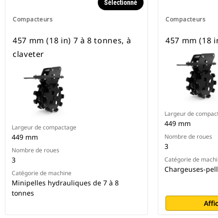
Sélectionné
Compacteurs
Compacteurs
457 mm (18 in) 7 à 8 tonnes, à
457 mm (18 in
claveter
Largeur de compac
449 mm
Largeur de compactage
449 mm
Nombre de roues
3
Nombre de roues
3
Catégorie de mach
Chargeuses-pell
Catégorie de machine
Minipelles hydrauliques de 7 à 8
tonnes
Affi