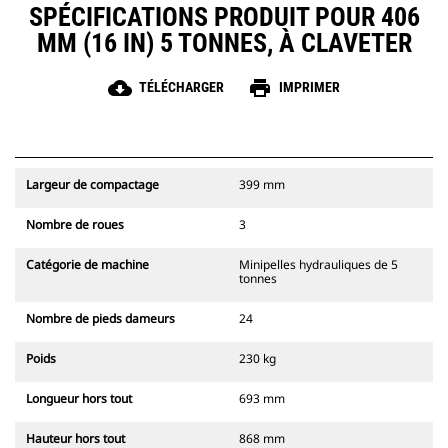
SPÉCIFICATIONS PRODUIT POUR 406
MM (16 IN) 5 TONNES, À CLAVETER
cloud_download
print
TÉLÉCHARGER
IMPRIMER
Largeur de compactage
399 mm
Nombre de roues
3
Catégorie de machine
Minipelles hydrauliques de 5
tonnes
Nombre de pieds dameurs
24
Poids
230 kg
Longueur hors tout
693 mm
Hauteur hors tout
868 mm