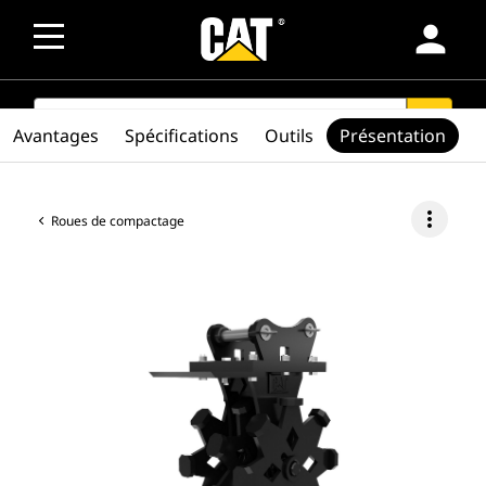
person
SEARCH
search
Avantages
Spécifications
Outils
Présentation
more_vert
Roues de compactage