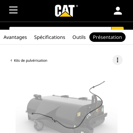
person
SEARCH
search
Avantages
Spécifications
Outils
Présentation
more_vert
Kits de pulvérisation