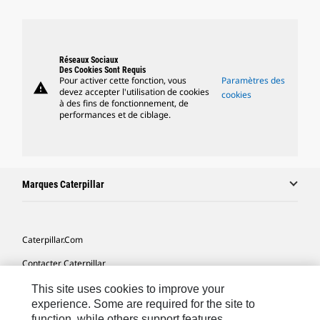
Réseaux Sociaux
Des Cookies Sont Requis
Pour activer cette fonction, vous
Paramètres des
warning
devez accepter l'utilisation de cookies
cookies
à des fins de fonctionnement, de
performances et de ciblage.
Marques Caterpillar
Caterpillar.com
Contacter Caterpillar
Mes Préférences Marketing
This site uses cookies to improve your
experience. Some are required for the site to
Plan Du Site
function, while others support features,