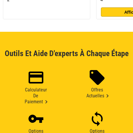
Affi
Outils Et Aide D'experts À Chaque Étape
Calculateur
Offres
De
Actuelles
Paiement
Options
Options