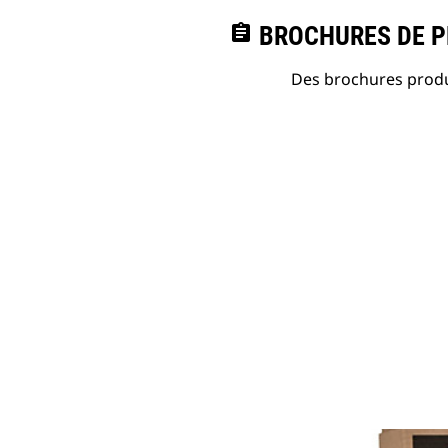
assignment
BROCHURES DE PR
Des brochures produi