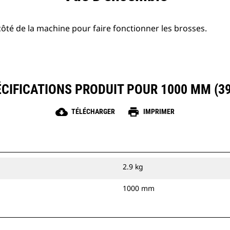
 côté de la machine pour faire fonctionner les brosses.
CIFICATIONS PRODUIT POUR 1000 MM (39
cloud_download
print
TÉLÉCHARGER
IMPRIMER
2.9 kg
1000 mm