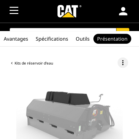
person
SEARCH
search
Avantages
Spécifications
Outils
Présentation
more_vert
Kits de réservoir d'eau