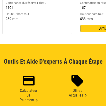
Contenance du réservoir d'eau
Contenance du rése
110 l
167 l
Hauteur hors tout
Hauteur hors tout
259 mm
633 mm
Affi
Outils Et Aide D'experts À Chaque Étape
Calculateur
Offres
De
Actuelles
Paiement