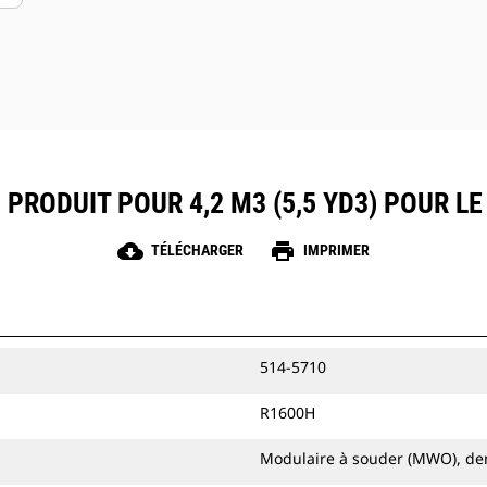
 PRODUIT POUR 4,2 M3 (5,5 YD3) POUR L
cloud_download
print
TÉLÉCHARGER
IMPRIMER
514-5710
R1600H
Modulaire à souder (MWO), de