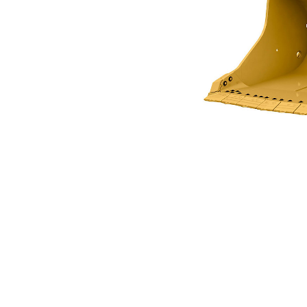
4,2 M3 (5,5 Yd3) Pour Le Modèle R1600H
Ava
Modifier le modèle