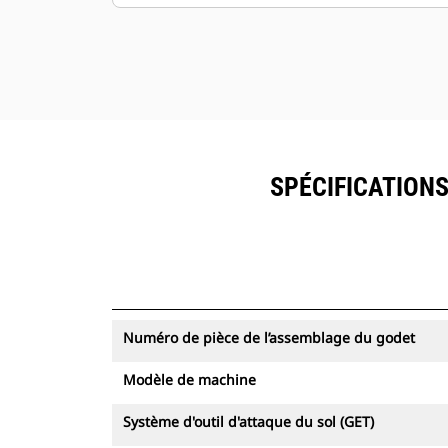
permettent une force d'arrachage
élevée.
Nombreuses offres afin de répondre
à votre application minière unique.
Le godet Cat est pris en charge par le
réseau mondial de concessionnaires
Cat.
SPÉCIFICATIONS
Numéro de pièce de l’assemblage du godet
Modèle de machine
Système d'outil d'attaque du sol (GET)