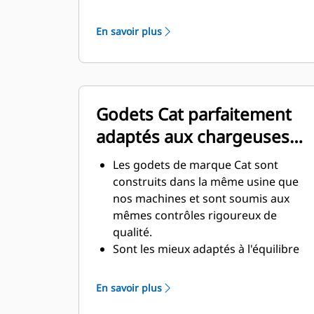
spécialement adaptés à
l'environnement souterrain exigeant
En savoir plus
et aux matériaux abrasifs à déplacer.
La conception du godet avec de plus
grandes épaisseurs confère à
l'ensemble godet une résistance et
Godets Cat parfaitement
une rigidité supérieures, ce qui
facilite la pose et la dépose de la
adaptés aux chargeuses
lame.
Cat
Un matériau de qualité supérieure
Les godets de marque Cat sont
est utilisé pour les composants de
construits dans la même usine que
l'ensemble godet.
nos machines et sont soumis aux
mêmes contrôles rigoureux de
qualité.
Sont les mieux adaptés à l'équilibre
des machines Cat, contribuent à un
meilleur rendement de la machine
En savoir plus
(pénétration, chargement) et