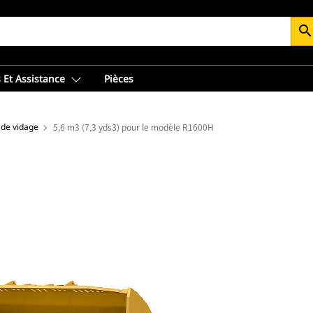
searc
 Et Assistance
Pièces
 de vidage
5,6 m3 (7,3 yds3) pour le modèle R1600H