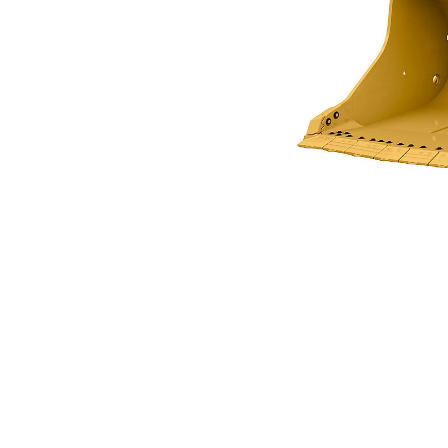
5,6 M3 (7,3 Yds3) Pour Le Modèle R1600H
Ava
Modifier le modèle