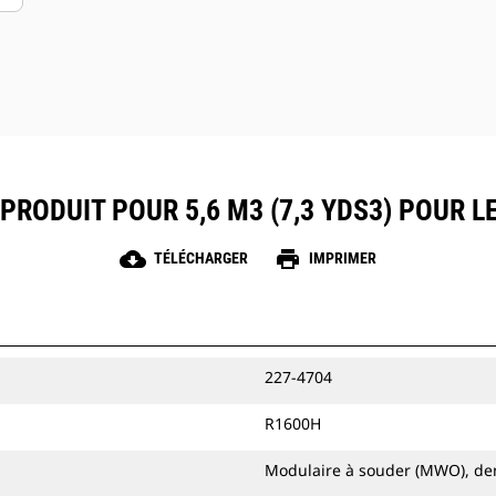
PRODUIT POUR 5,6 M3 (7,3 YDS3) POUR 
cloud_download
print
TÉLÉCHARGER
IMPRIMER
227-4704
R1600H
Modulaire à souder (MWO), de