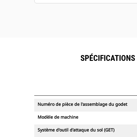
permettent une force d'arrachage
élevée.
Nombreuses offres afin de répondre
à votre application minière unique.
Le godet Cat est pris en charge par le
réseau mondial de concessionnaires
Cat.
SPÉCIFICATIONS 
Numéro de pièce de l'assemblage du godet
Modèle de machine
Système d'outil d'attaque du sol (GET)