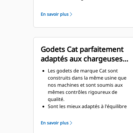
spécialement adaptés à
l'environnement souterrain exigeant
En savoir plus
et aux matériaux abrasifs à déplacer.
La conception du godet avec de plus
grandes épaisseurs confère à
l'ensemble godet une résistance et
Godets Cat parfaitement
une rigidité supérieures, ce qui
facilite la pose et la dépose de la
adaptés aux chargeuses
lame.
Cat
Un matériau de qualité supérieure
Les godets de marque Cat sont
est utilisé pour les composants de
construits dans la même usine que
l'ensemble godet.
nos machines et sont soumis aux
mêmes contrôles rigoureux de
qualité.
Sont les mieux adaptés à l'équilibre
des machines Cat, contribuent à un
meilleur rendement de la machine
En savoir plus
(pénétration, chargement) et