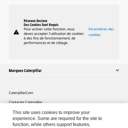
Réseaux Sociaux
Des Cookies Sont Requis
Pour activer cette fonction, vous
Paramètres des
warning
devez accepter l'utilisation de cookies
cookies
à des fins de fonctionnement, de
performances et de ciblage.
Marques Caterpillar
Caterpillar.com
Contacter Caterpillar
Mes Préférences Marketing
This site uses cookies to improve your
experience. Some are required for the site to
Plan Du Site
function, while others support features,