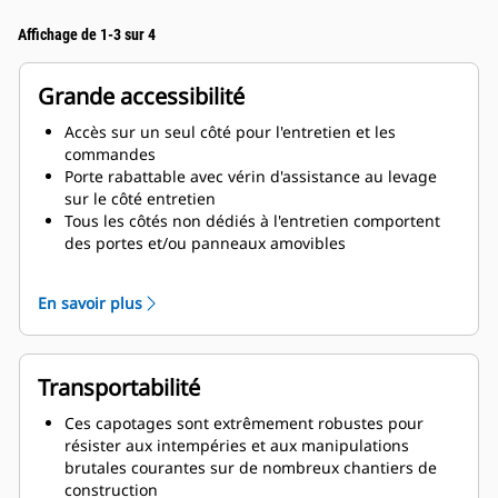
Affichage de 1-3 sur 4
Grande accessibilité
Accès sur un seul côté pour l'entretien et les
commandes
Porte rabattable avec vérin d'assistance au levage
sur le côté entretien
Tous les côtés non dédiés à l'entretien comportent
des portes et/ou panneaux amovibles
Accès à l'orifice de remplissage du radiateur
Vidanges d'huile de lubrification et de liquide de
En savoir plus
refroidissement acheminées vers l'extérieur de la
base du capotage
Grande zone d'entrée de câbles pour une facilité de
pose
Transportabilité
Ces capotages sont extrêmement robustes pour
résister aux intempéries et aux manipulations
brutales courantes sur de nombreux chantiers de
construction