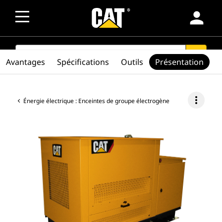
person
SEARCH
search
Avantages
Spécifications
Outils
Présentation
more_vert
Énergie électrique : Enceintes de groupe électrogène