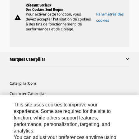
Réseaux Sociaux
Des Cookies Sont Requis
Pour activer cette fonction, vous
Paramètres des
warning
devez accepter l'utilisation de cookies
cookies
à des fins de fonctionnement, de
performances et de ciblage.
Marques Caterpillar
Caterpillar.com
Contacter Caterpillar
Mes Préférences Marketing
This site uses cookies to improve your
experience. Some are required for the site to
Plan Du Site
function, while others support features,
performance, personalization, targeting, and
Cookie Settings
analytics.
Légales
You can adjust your preferences anytime using