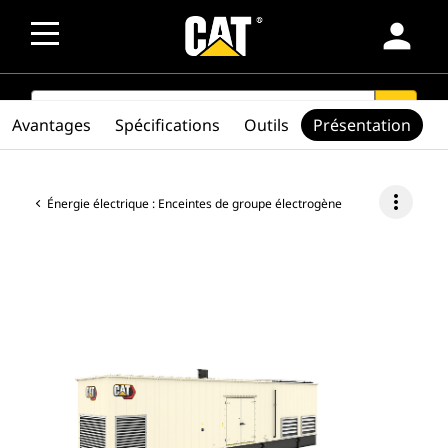
person
SEARCH
search
Avantages
Spécifications
Outils
Présentation
more_vert
Énergie électrique : Enceintes de groupe électrogène