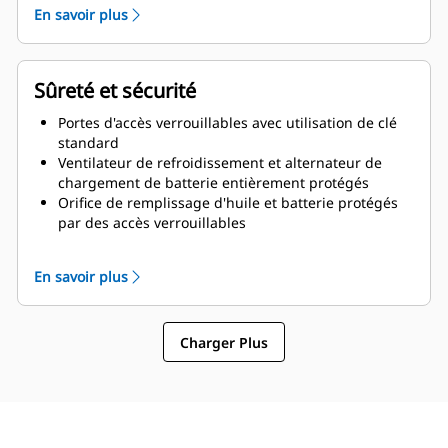
Vidanges d'huile de graissage et de liquide de
En savoir plus
refroidissement acheminées vers l'extérieur de
l'enceinte
Sûreté et sécurité
Portes d'accès verrouillables avec utilisation de clé
standard
Ventilateur de refroidissement et alternateur de
chargement de batterie entièrement protégés
Orifice de remplissage d'huile et batterie protégés
par des accès verrouillables
Boutons d'arrêt d'urgence montés à l'extérieur sur
les deux côtés de l'enceinte
En savoir plus
Charger Plus