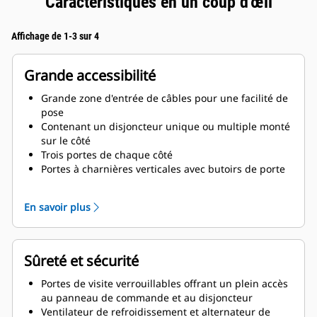
Caractéristiques en un coup d'œil
Affichage de 1-3 sur 4
Grande accessibilité
Grande zone d'entrée de câbles pour une facilité de
pose
Contenant un disjoncteur unique ou multiple monté
sur le côté
Trois portes de chaque côté
Portes à charnières verticales avec butoirs de porte
permettant de les garder ouvertes avec une rotation
à 180°
En savoir plus
Vidanges d'huile de lubrification et de liquide de
refroidissement acheminées vers l'extérieur de la
base du capotage
Couvercle de l'orifice de remplissage du radiateur
Sûreté et sécurité
Portes de visite verrouillables offrant un plein accès
au panneau de commande et au disjoncteur
Ventilateur de refroidissement et alternateur de