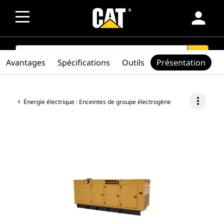
person
SEARCH
search
Avantages
Spécifications
Outils
Présentation
more_vert
Énergie électrique : Enceintes de groupe électrogène