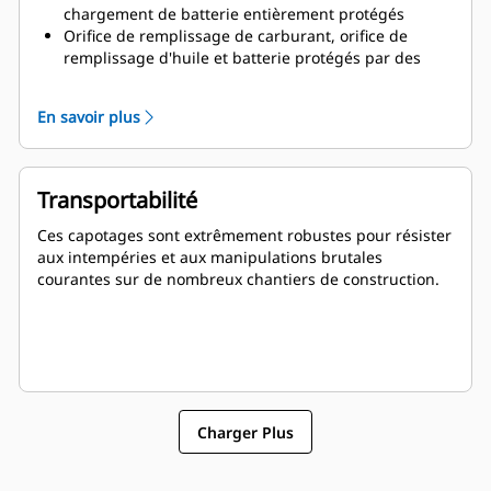
chargement de batterie entièrement protégés
Orifice de remplissage de carburant, orifice de
remplissage d'huile et batterie protégés par des
accès verrouillables
Bouton d'arrêt d'urgence monté à l'extérieur
En savoir plus
Conçu pour le levage du palonnier en toute sécurité
Zone de tronçons à l'épreuve des rongeurs
Transportabilité
Ces capotages sont extrêmement robustes pour résister
aux intempéries et aux manipulations brutales
courantes sur de nombreux chantiers de construction.
Charger Plus