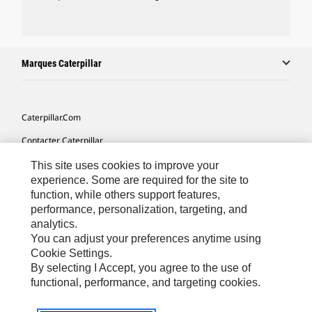
Marques Caterpillar
Caterpillar.com
Contacter Caterpillar
Mes Préférences Marketing
This site uses cookies to improve your
experience. Some are required for the site to
Plan Du Site
function, while others support features,
performance, personalization, targeting, and
Cookie Settings
analytics.
Légales
You can adjust your preferences anytime using
Cookie Settings.
Confidentialité
By selecting I Accept, you agree to the use of
functional, performance, and targeting cookies.