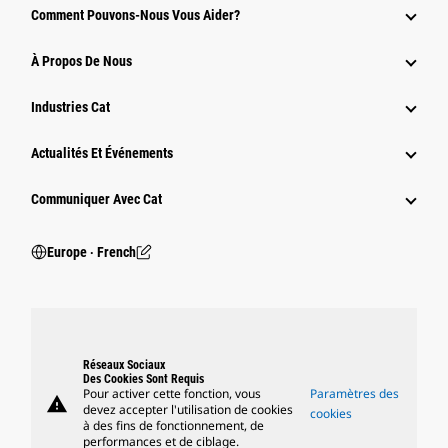
Comment Pouvons-Nous Vous Aider?
À Propos De Nous
Industries Cat
Actualités Et Événements
Communiquer Avec Cat
Europe ‧ French
Réseaux Sociaux
Des Cookies Sont Requis
Pour activer cette fonction, vous
Paramètres des
warning
devez accepter l'utilisation de cookies
cookies
à des fins de fonctionnement, de
performances et de ciblage.