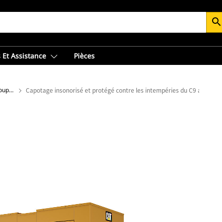
searc
 Et Assistance
Pièces
Énergie électrique : Enceintes de groupe électrogène
Capotage insonorisé et protégé contre les intempéries du C9 avec ACE