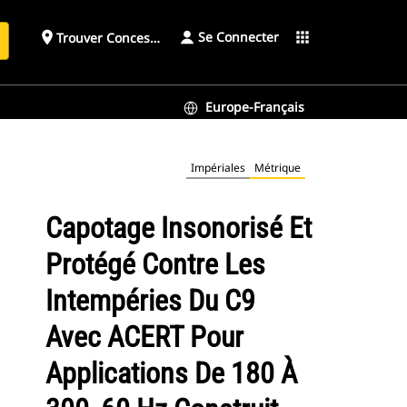
Se Connecter
place
apps
Trouver Concessionnaire
h
Europe-Français
RT pour applications de 180 à 300, 60 Hz construit aux États-Unis
Impériales
Métrique
Capotage Insonorisé Et
Protégé Contre Les
Intempéries Du C9
Avec ACERT Pour
Applications De 180 À