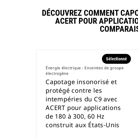
Pack temps froid. Disponible
DÉCOUVREZ COMMENT CAPOT
uniquement avec les capotages
ACERT POUR APPLICATIO
insonorisés de niveau 2 et les
COMPARAIS
capotages en aluminium
Sélectionné
Énergie électrique : Enceintes de groupe
électrogène
Capotage insonorisé et
protégé contre les
intempéries du C9 avec
ACERT pour applications
de 180 à 300, 60 Hz
construit aux États-Unis