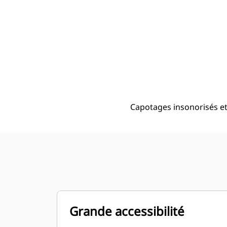
Capotage Insonorisé Et Protégé Contre Les Intempéries Du C9 Avec ACERT Pour Applications De 180 À 300, 60 Hz Construit Aux États-Unis
Ava
Modifier le modèle
Capotages insonorisés et
Grande accessibilité