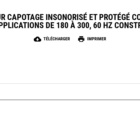
UR CAPOTAGE INSONORISÉ ET PROTÉGÉ CO
PLICATIONS DE 180 À 300, 60 HZ CONST
cloud_download
print
TÉLÉCHARGER
IMPRIMER