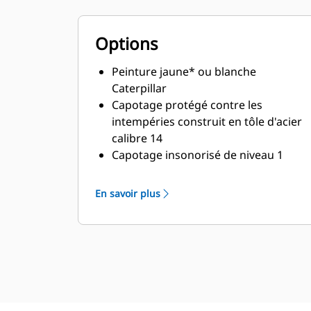
Options
Peinture jaune* ou blanche
Caterpillar
Capotage protégé contre les
intempéries construit en tôle d'acier
calibre 14
Capotage insonorisé de niveau 1
construit en tôle d'acier calibre 14
Capotage insonorisé de niveau 2
En savoir plus
construit en tôle d'acier calibre 14
Capotage insonorisé construit en
aluminium de calibre 12 (nuance
5052)
Réservoir de carburant intégré de
203 US gal homologué UL
Réservoirs de carburant dans sous-