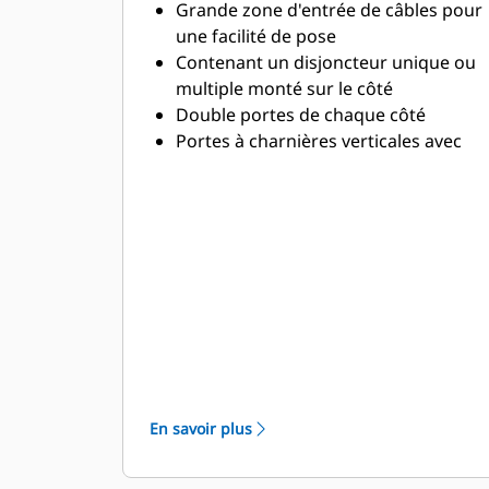
Grande zone d'entrée de câbles pour
une facilité de pose
Contenant un disjoncteur unique ou
multiple monté sur le côté
Double portes de chaque côté
Portes à charnières verticales avec
butoirs de porte permettant de les
garder ouvertes avec une rotation à
180°
Vidanges d'huile de lubrification et
de liquide de refroidissement
acheminées vers l'extérieur de la
base du capotage
En savoir plus