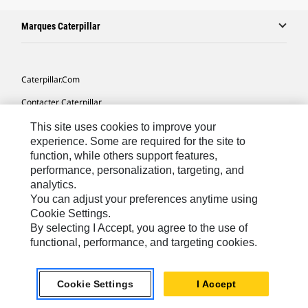
Marques Caterpillar
Caterpillar.com
Contacter Caterpillar
Mes Préférences Marketing
This site uses cookies to improve your
experience. Some are required for the site to
Plan Du Site
function, while others support features,
performance, personalization, targeting, and
Cookie Settings
analytics.
Légales
You can adjust your preferences anytime using
Cookie Settings.
Confidentialité
By selecting I Accept, you agree to the use of
functional, performance, and targeting cookies.
Europe - Français
© 2026 Caterpillar. Tous droits réservés.
Cookie Settings
I Accept