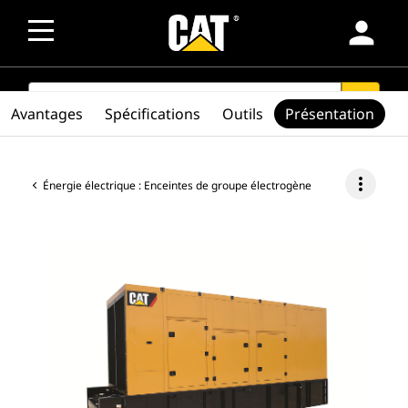
person
SEARCH
search
Avantages
Spécifications
Outils
Présentation
more_vert
Énergie électrique : Enceintes de groupe électrogène