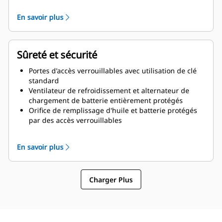
Double portes de chaque côté
Vidange d'huile de lubrification et de liquide de
En savoir plus
refroidissement acheminées à l'extérieur du
capotage et robinets de vidange raccordés
Sûreté et sécurité
Portes d'accès verrouillables avec utilisation de clé
standard
Ventilateur de refroidissement et alternateur de
chargement de batterie entièrement protégés
Orifice de remplissage d'huile et batterie protégés
par des accès verrouillables
Bouton d'arrêt d'urgence monté à l'extérieur
Conçu pour le levage du palonnier en toute sécurité
En savoir plus
Charger Plus