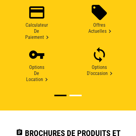
Calculateur
Offres
De
Actuelles
Paiement
Options
Options
De
D'occasion
Location
assignment
BROCHURES DE PRODUITS ET