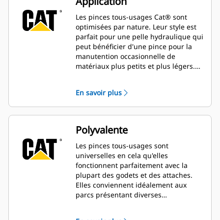
Application
Les pinces tous-usages Cat® sont
optimisées par nature. Leur style est
parfait pour une pelle hydraulique qui
peut bénéficier d'une pince pour la
manutention occasionnelle de
matériaux plus petits et plus légers.
Elles sont mieux adaptées aux
machines qui ne font pas de
En savoir plus
manutention de matériaux tout au
long de la journée.
Polyvalente
Les pinces tous-usages sont
universelles en cela qu'elles
fonctionnent parfaitement avec la
plupart des godets et des attaches.
Elles conviennent idéalement aux
parcs présentant diverses
combinaisons de godets et d'attaches.