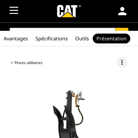
person
SEARCH
search
Avantages
Spécifications
Outils
Présentation
more_vert
Pinces utilitaires