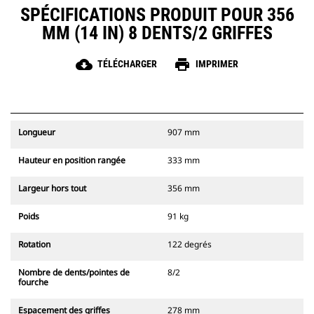
SPÉCIFICATIONS PRODUIT POUR 356
MM (14 IN) 8 DENTS/2 GRIFFES
cloud_download
print
TÉLÉCHARGER
IMPRIMER
Longueur
907 mm
Hauteur en position rangée
333 mm
Largeur hors tout
356 mm
Poids
91 kg
Rotation
122 degrés
Nombre de dents/pointes de
8/2
fourche
Espacement des griffes
278 mm