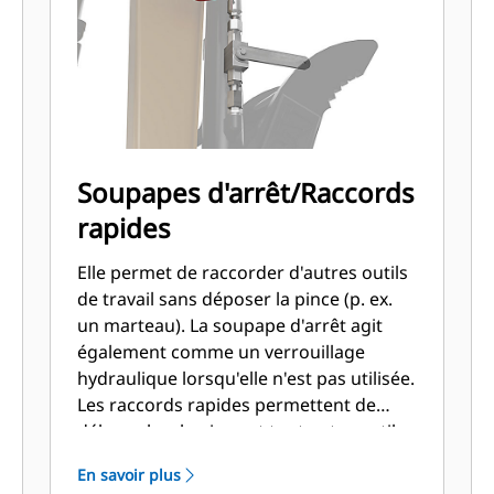
Soupapes d'arrêt/Raccords
rapides
Elle permet de raccorder d'autres outils
de travail sans déposer la pince (p. ex.
un marteau). La soupape d'arrêt agit
également comme un verrouillage
hydraulique lorsqu'elle n'est pas utilisée.
Les raccords rapides permettent de
débrancher la pince et tout autre outil
utilisé tandis que la pince est toujours
En savoir plus
fixée sur le bras.