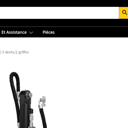
searc
 Et Assistance
Pièces
 5 dents/2 griffes