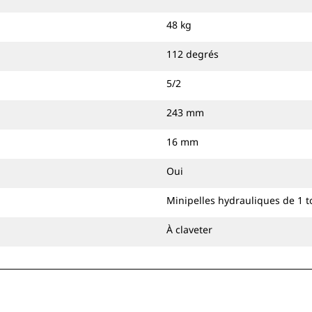
48 kg
112 degrés
5/2
243 mm
16 mm
Oui
Minipelles hydrauliques de 1 
À claveter