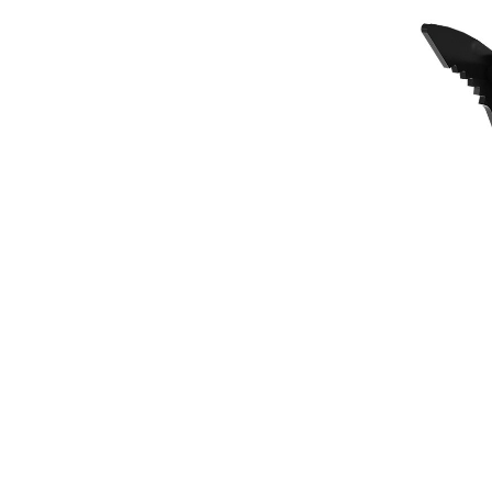
292 Mm (11 In) 5 Dents/2 Griffes
Ava
Modifier le modèle