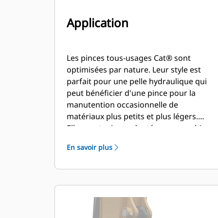
Application
Les pinces tous-usages Cat® sont
optimisées par nature. Leur style est
parfait pour une pelle hydraulique qui
peut bénéficier d'une pince pour la
manutention occasionnelle de
matériaux plus petits et plus légers.
Elles sont mieux adaptées aux machines
qui ne font pas de manutention de
En savoir plus
matériaux tout au long de la journée.