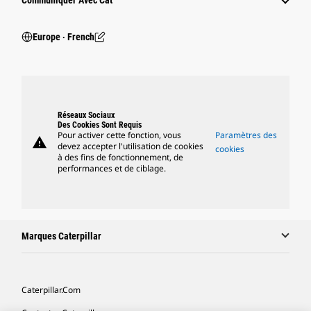
Communiquer Avec Cat
Europe ‧ French
Réseaux Sociaux
Des Cookies Sont Requis
Pour activer cette fonction, vous
Paramètres des
warning
devez accepter l'utilisation de cookies
cookies
à des fins de fonctionnement, de
performances et de ciblage.
Marques Caterpillar
Caterpillar.com