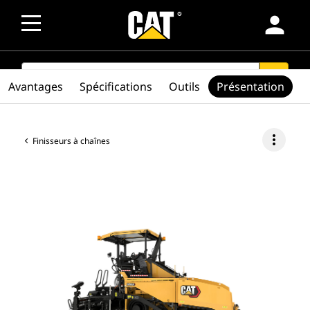
person
SEARCH
search
Avantages
Spécifications
Outils
Présentation
more_vert
Finisseurs à chaînes