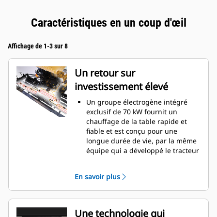
Caractéristiques en un coup d'œil
Affichage de 1-3 sur 8
Un retour sur
investissement élevé
Un groupe électrogène intégré
exclusif de 70 kW fournit un
chauffage de la table rapide et
fiable et est conçu pour une
longue durée de vie, par la même
équipe qui a développé le tracteur
à entraînement électrique D7E
Le chauffage rapide de la table
En savoir plus
permet une plus grande
productivité quotidienne, avec des
temps de chauffe de seulement 15
minutes
Une technologie qui