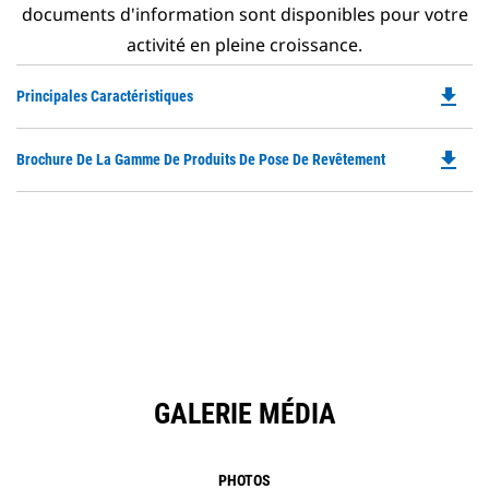
documents d'information sont disponibles pour votre
activité en pleine croissance.
file_download
Do
Principales Caractéristiques
P
O
file_download
Do
Brochure De La Gamme De Produits De Pose De Revêtement
in
P
a
O
N
in
Ta
a
N
Ta
GALERIE MÉDIA
PHOTOS