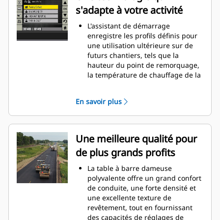
La conception de train de
s'adapte à votre activité
roulement Mobil-trac™ offre une
excellente traction, une bonne
L'assistant de démarrage
portance et un déplacement
enregistre les profils définis pour
rapide qui permettent une
une utilisation ultérieure sur de
augmentation de la production
futurs chantiers, tels que la
La conception de circulation d'air
hauteur du point de remorquage,
exclusive améliore les conditions
la température de chauffage de la
de fonctionnement pour l'équipe
table, la vitesse de pose de
et permet de mieux refroidir les
revêtement, la largeur de
composants, pour une plus longue
En savoir plus
revêtement, la profondeur de
durée de vie
revêtement, la couronne, le dévers
et la hauteur des rallonges et les
fonctions d'assistance et de
Une meilleure qualité pour
verrouillage de la table
de plus grands profits
Un capteur de niveau de trémie,
intégrant un affichage de
La table à barre dameuse
température, informe le
polyvalente offre un grand confort
conducteur de la hauteur de
de conduite, une forte densité et
matériau et de la température de
une excellente texture de
livraison. Les indicateurs sont
revêtement, tout en fournissant
situés sur chaque affichage du
des capacités de réglages de