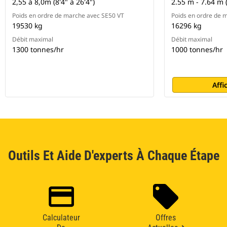
2,55 à 8,0m (8'4" à 26'4")
2.55 m - 7.64 m (8
Poids en ordre de marche avec SE50 VT
Poids en ordre de 
19530 kg
16296 kg
Débit maximal
Débit maximal
1300 tonnes/hr
1000 tonnes/hr
Affi
Outils Et Aide D'experts À Chaque Étape
Calculateur
Offres