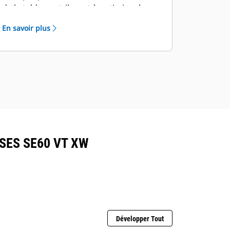
de la table contribuent à optimiser la
durée de vie de la plaque et facilitent les
En savoir plus
procédures de nivellement.
SES SE60 VT XW
Développer Tout