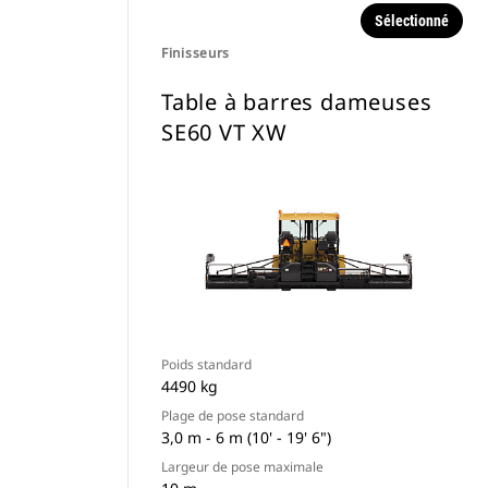
Sélectionné
Finisseurs
Table à barres dameuses
SE60 VT XW
Poids standard
4490 kg
Plage de pose standard
3,0 m - 6 m (10' - 19' 6")
Largeur de pose maximale