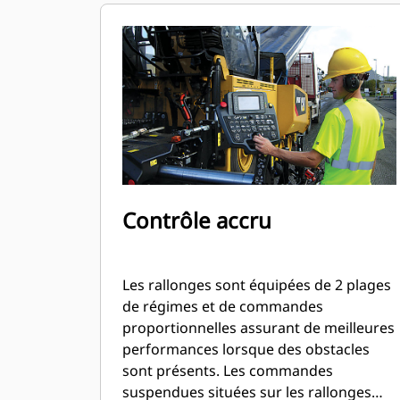
largeurs maximales, le chauffage des
plaques lisseuses s'effectue en 25
minutes seulement.
Contrôle accru
Les rallonges sont équipées de 2 plages
de régimes et de commandes
proportionnelles assurant de meilleures
performances lorsque des obstacles
sont présents. Les commandes
suspendues situées sur les rallonges