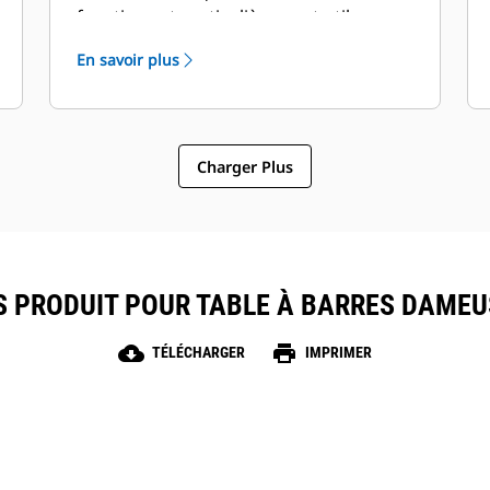
fonction est particulièrement utile pour
la formation des nouvelles recrues ou
En savoir plus
lorsque l'équipe est chargée de
plusieurs tâches sur le chantier.
Charger Plus
S PRODUIT POUR TABLE À BARRES DAMEU
cloud_download
print
TÉLÉCHARGER
IMPRIMER