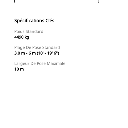
Spécifications Clés
Poids Standard
4490 kg
Plage De Pose Standard
3,0 m - 6 m (10' - 19' 6")
Largeur De Pose Maximale
10 m
Trouver Concessionnaire
Demander Un Devis