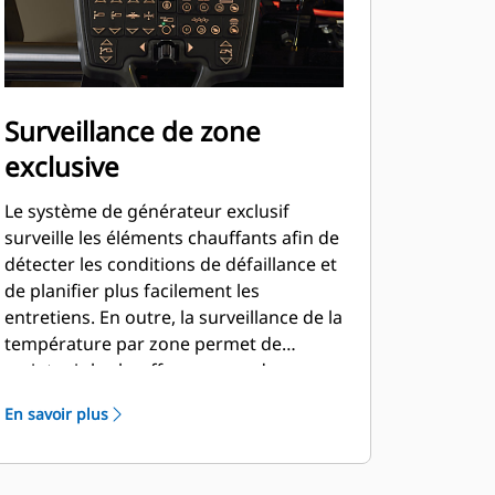
Surveillance de zone
exclusive
Le système de générateur exclusif
surveille les éléments chauffants afin de
détecter les conditions de défaillance et
de planifier plus facilement les
entretiens. En outre, la surveillance de la
température par zone permet de
maintenir le chauffage en cas de
défaillance d'un capteur. Des témoins
En savoir plus
d'avertissement sont affichés sur les
écrans LCD.