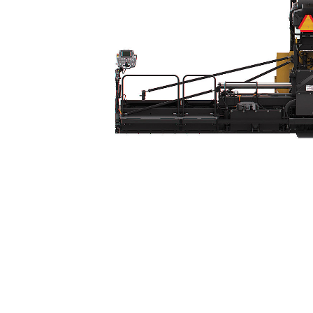
Table À Barres Dameuses SE60 VT XW
Ava
Modifier le modèle