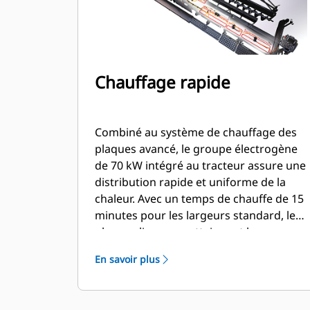
Chauffage rapide
Combiné au système de chauffage des
plaques avancé, le groupe électrogène
de 70 kW intégré au tracteur assure une
distribution rapide et uniforme de la
chaleur. Avec un temps de chauffe de 15
minutes pour les largeurs standard, les
plaques lisseuses atteignent leur
température prédéfinie rapidement,
En savoir plus
vous permettant d'augmenter votre
production quotidienne et de réduire
votre consommation de carburant. Aux