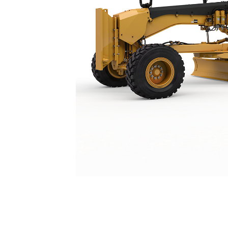
14
Keu
Ubah Model