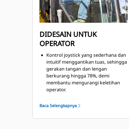
membantu meratakan lebih cepat,
lebih mudah, dan lebih efisien.
Dengan Artikulasi Otomatis
Opsional, Anda dapat melakukan
artikulasi secara otomatis saat
DIDESAIN UNTUK
bermanuver melewati ruang sempit
OPERATOR
atau di sekitar tikungan, hambatan,
dan putaran balik.
Kontrol joystick yang sederhana dan
intuitif menggantikan tuas, sehingga
gerakan tangan dan lengan
berkurang hingga 78%, demi
membantu mengurangi keletihan
operator.
Dengan Joystick Kontrol Lanjutan
Opsional, operator dapat
Baca Selengkapnya
mengendalikan solusi perataan
otomatis secara efisien dan aman
tanpa melepaskan tangan dari