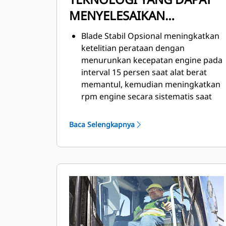
MENYELESAIKAN
PEKERJAAN
Blade Stabil Opsional meningkatkan
ketelitian perataan dengan
menurunkan kecepatan engine pada
interval 15 persen saat alat berat
memantul, kemudian meningkatkan
rpm engine secara sistematis saat
grader kembali stabil.
Cat GRADE opsional dengan Cross
Baca Selengkapnya
Slope membantu mempertahankan
kemiringan silang yang diinginkan
dengan mengendalikan satu sisi
blade secara otomatis.
Cat AccuGrade™ opsional
menggunakan teknologi pemosisian
dan panduan, sensor alat berat, dan
kontrol blade otomatis untuk