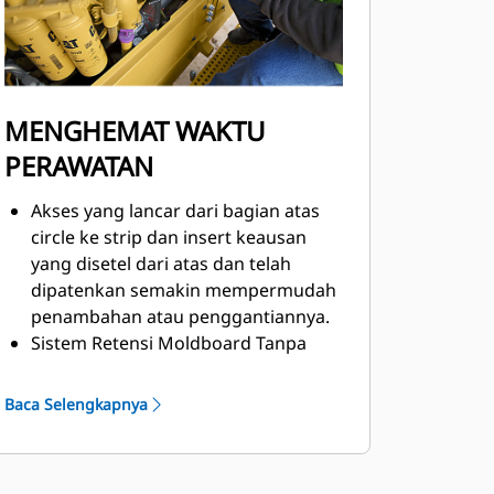
beroperasi secara bersamaan tanpa
memperlambat engine atau
kecepatan beberapa implement.
MENGHEMAT WAKTU
PERAWATAN
Akses yang lancar dari bagian atas
circle ke strip dan insert keausan
yang disetel dari atas dan telah
dipatenkan semakin mempermudah
penambahan atau penggantiannya.
Sistem Retensi Moldboard Tanpa
Shim menggunakan sekrup
penyetelan vertikal dan horizontal
Baca Selengkapnya
agar strip aus moldboard tetap
sejajar untuk mengurangi suara
gemeretak blade dan presisi kontrol