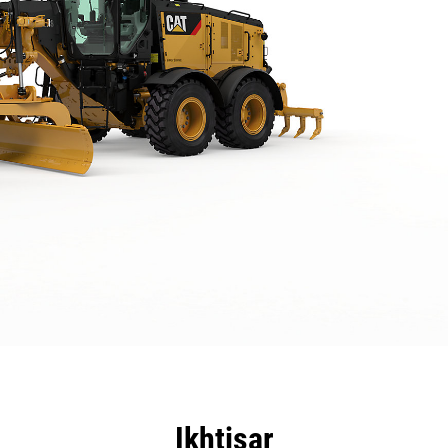
nggulan
Spesifikasi
Peralatan
Tur
Ikhtisar