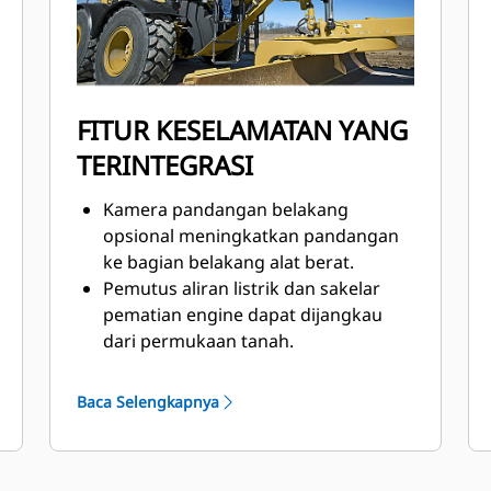
membelok dan mengunci kembali
saat lurus agar memudahkan
operasi dan meningkatkan
perlindungan power train.
FITUR KESELAMATAN YANG
TERINTEGRASI
Kamera pandangan belakang
opsional meningkatkan pandangan
ke bagian belakang alat berat.
Pemutus aliran listrik dan sakelar
pematian engine dapat dijangkau
dari permukaan tanah.
Sistem Kehadiran Operator tetap
mengaktifkan rem parkir dan
Baca Selengkapnya
menonaktifkan implement hidraulik
hingga operator duduk dan alat
berat siap dioperasikan.