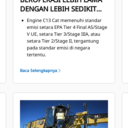
DENGAN LEBIH SEDIKIT
BAHAN BAKAR
Engine C13 Cat memenuhi standar
emisi setara EPA Tier 4 Final AS/Stage
V UE, setara Tier 3/Stage IIIA, atau
setara Tier 2/Stage II, tergantung
pada standar emisi di negara
tertentu.
Mode Ekonomis Standar dapat
dinyalakan untuk membatasi
Baca Selengkapnya
kecepatan maksimum sehingga
membantu mengurangi konsumsi
bahan bakar.
VHP Plus Standar memasok tenaga
dalam jumlah yang ideal di semua
roda gigi.
Pengunci Diferensial Otomatis
standar membuka diferensial saat