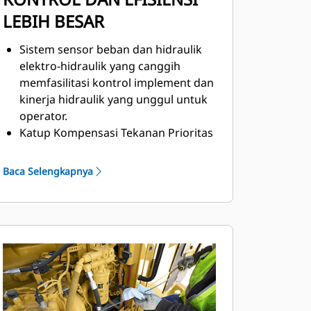
LEBIH BESAR
Sistem sensor beban dan hidraulik
elektro-hidraulik yang canggih
memfasilitasi kontrol implement dan
kinerja hidraulik yang unggul untuk
operator.
Katup Kompensasi Tekanan Prioritas
Proporsional (PPPC, Proportional
Priority Pressure-Compensating)
Baca Selengkapnya
memiliki laju aliran yang berbeda
untuk kepala dan ujung batang
silinder sehingga alat berat dapat
merespons secara konsisten dan
dapat diprediksi.
Aliran hidraulik yang seimbang
bersifat proporsional untuk
memastikan semua implement dapat