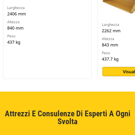
Larghezza
2406 mm
Altezza
Larghezza
840 mm
2262 mm
Peso
Altezza
437 kg
843 mm
Peso
437.7 kg
Visual
Attrezzi E Consulenze Di Esperti A Ogni
Svolta