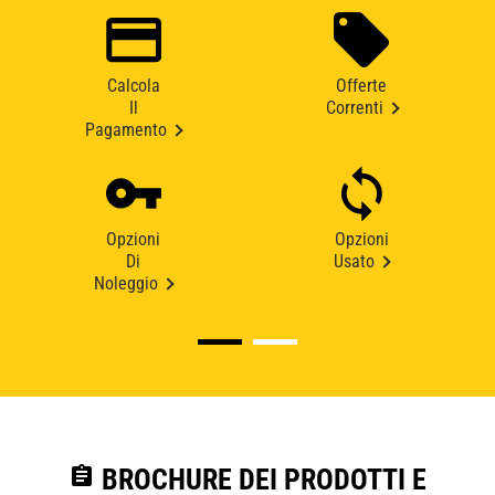
Calcola
Offerte
Il
Correnti
Pagamento
Opzioni
Opzioni
Di
Usato
Noleggio
assignment
BROCHURE DEI PRODOTTI E