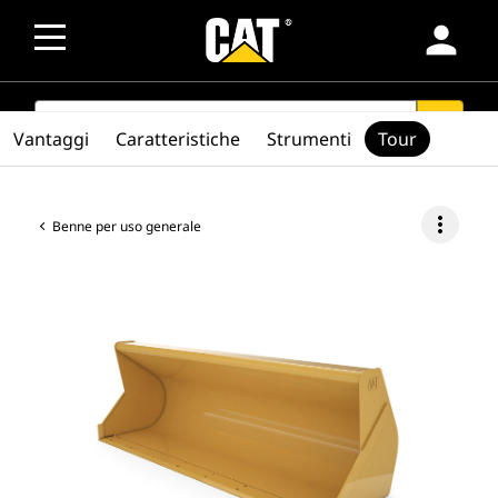
person
SEARCH
search
Vantaggi
Caratteristiche
Strumenti
Tour
more_vert
Benne per uso generale