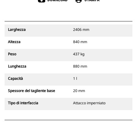
cloud_download
print
Larghezza
2406 mm
Altezza
840 mm
Peso
437 kg
Lunghezza
880 mm
Capacità
1 l
Spessore del tagliente base
20 mm
Tipo di interfaccia
Attacco imperniato