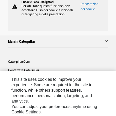
I Cookie Sono Obbligatori
Impostazioni
warning
Per abilitare questa funzione, devi
dei cookie
accettare l'uso dei cookie funzionali,
di targeting e delle prestazioni.
Marchi Caterpillar
Caterpillar.com
Contattate Caterpillar
Le Mie Preferenze Di Marketing
This site uses cookies to improve your
experience. Some are required for the site to
Mappa Del Sito
function, while others support features,
performance, personalization, targeting, and
Cookie Settings
analytics.
Informazioni Legali
You can adjust your preferences anytime using
Cookie Settings.
Tutela Della Privacy