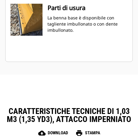
Parti di usura
La benna base è disponibile con
tagliente imbullonato o con dente
imbullonato.
CARATTERISTICHE TECNICHE DI 1,03
M3 (1,35 YD3), ATTACCO IMPERNIATO
cloud_download
print
DOWNLOAD
STAMPA