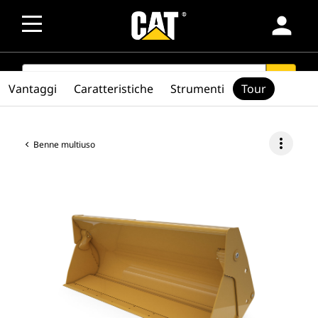
person
SEARCH
search
Vantaggi
Caratteristiche
Strumenti
Tour
more_vert
Benne multiuso