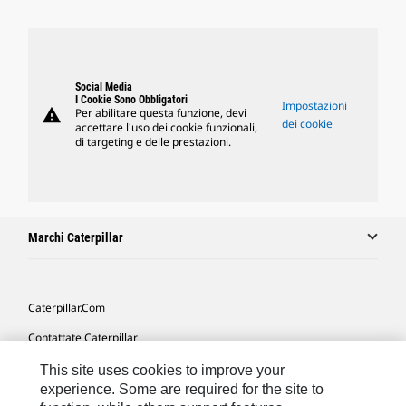
Social Media
I Cookie Sono Obbligatori
Impostazioni
warning
Per abilitare questa funzione, devi
dei cookie
accettare l'uso dei cookie funzionali,
di targeting e delle prestazioni.
Marchi Caterpillar
Caterpillar.com
Contattate Caterpillar
Le Mie Preferenze Di Marketing
This site uses cookies to improve your
experience. Some are required for the site to
Mappa Del Sito