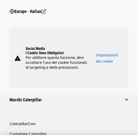
Europe ‧ Italian
Social Media
I Cookie Sono Obbligatori
Impostazioni
warning
Per abilitare questa funzione, devi
dei cookie
accettare l'uso dei cookie funzionali,
di targeting e delle prestazioni.
Marchi Caterpillar
Caterpillar.com
Contattate Caterpillar