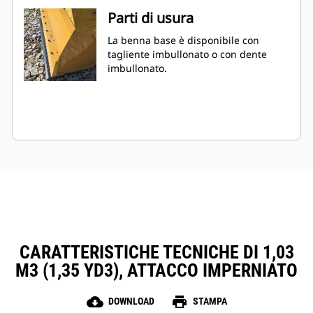
Parti di usura
La benna base è disponibile con
tagliente imbullonato o con dente
imbullonato.
CARATTERISTICHE TECNICHE DI 1,03
M3 (1,35 YD3), ATTACCO IMPERNIATO
cloud_download
print
DOWNLOAD
STAMPA