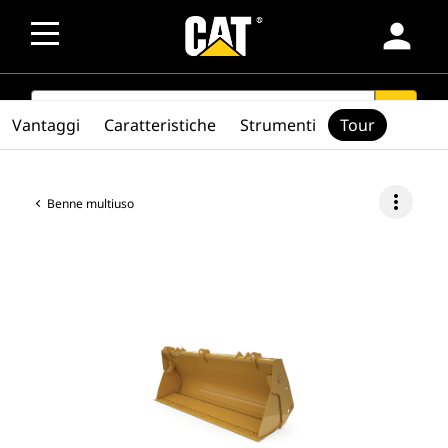
person
SEARCH
search
Vantaggi
Caratteristiche
Strumenti
Tour
more_vert
Benne multiuso