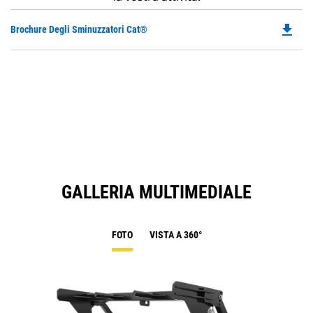
file_download
Do
Brochure Degli Sminuzzatori Cat®
P
O
in
a
N
Ta
GALLERIA MULTIMEDIALE
FOTO
VISTA A 360°