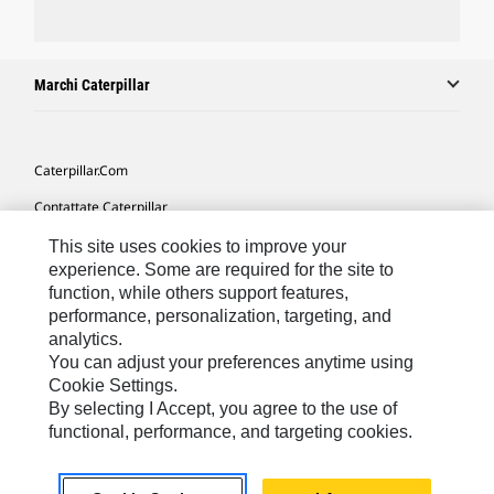
Marchi Caterpillar
Caterpillar.com
Contattate Caterpillar
Le Mie Preferenze Di Marketing
This site uses cookies to improve your
experience. Some are required for the site to
Mappa Del Sito
function, while others support features,
performance, personalization, targeting, and
Cookie Settings
analytics.
Informazioni Legali
You can adjust your preferences anytime using
Cookie Settings.
Tutela Della Privacy
By selecting I Accept, you agree to the use of
functional, performance, and targeting cookies.
Europe - Italian
© 2026 Caterpillar. Tutti i diritti riservati.