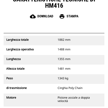
HM416
cloud_download
print
DOWNLOAD
STAMPA
Larghezza totale
1882 mm
Larghezza operativa
1488 mm
Lunghezza
1355 mm
Altezza totale
1481 mm
Peso
1343 kg
di trasmissione
Cinghia Poly Chain
Motore
Pistone assiale a doppia
velocità