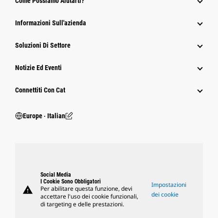
Come Possiamo Aiutarti?
Informazioni Sull'azienda
Soluzioni Di Settore
Notizie Ed Eventi
Connettiti Con Cat
Europe ‧ Italian
Social Media
I Cookie Sono Obbligatori
Impostazioni
warning
Per abilitare questa funzione, devi
dei cookie
accettare l'uso dei cookie funzionali,
di targeting e delle prestazioni.