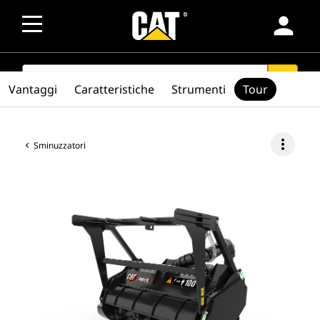
person
SEARCH
search
Vantaggi
Caratteristiche
Strumenti
Tour
more_vert
Sminuzzatori