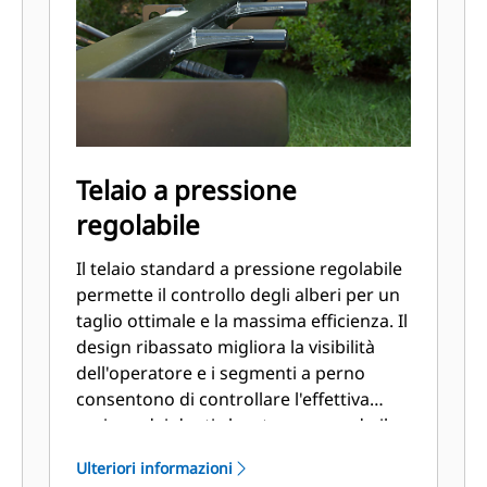
Telaio a pressione
regolabile
Il telaio standard a pressione regolabile
permette il controllo degli alberi per un
taglio ottimale e la massima efficienza. Il
design ribassato migliora la visibilità
dell'operatore e i segmenti a perno
consentono di controllare l'effettiva
sezione dei denti che sta eseguendo il
taglio, ottimizzando così la durata dei
Ulteriori informazioni
denti stessi.