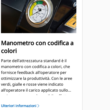
Manometro con codifica a
colori
Parte dell'attrezzatura standard è il
manometro con codifica a colori, che
fornisce feedback all'operatore per
ottimizzare la produttività. Con le aree
verdi, gialle e rosse viene indicato
all'operatore il carico applicato sullo
sminuzzatore e se è possibile effettuare
regolazioni per ottimizzare la
Ulteriori informazioni
produttività in caso di variazioni del