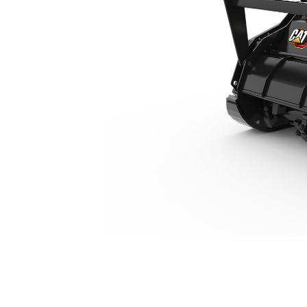
HM316
Van
Cambia modello