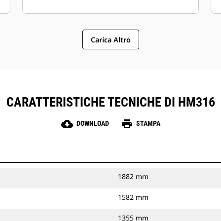
Carica Altro
CARATTERISTICHE TECNICHE DI HM316
cloud_download
print
DOWNLOAD
STAMPA
1882 mm
1582 mm
1355 mm