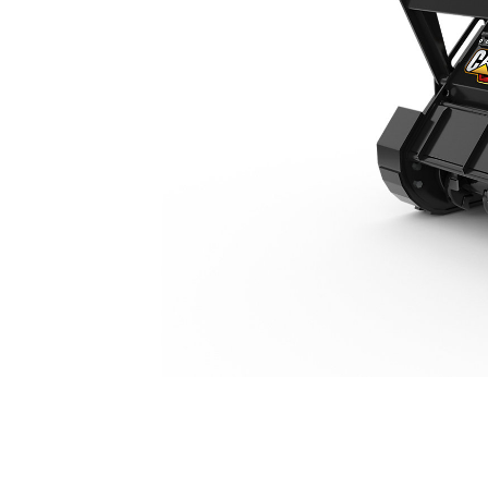
HM112
Van
Cambia modello