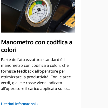
Manometro con codifica a
colori
Parte dell'attrezzatura standard è il
manometro con codifica a colori, che
fornisce feedback all'operatore per
ottimizzare la produttività. Con le aree
verdi, gialle e rosse viene indicato
all'operatore il carico applicato sullo
sminuzzatore e se è possibile effettuare
regolazioni per ottimizzare la
Ulteriori informazioni
produttività in caso di variazioni del