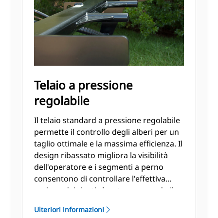
Telaio a pressione
regolabile
Il telaio standard a pressione regolabile
permette il controllo degli alberi per un
taglio ottimale e la massima efficienza. Il
design ribassato migliora la visibilità
dell'operatore e i segmenti a perno
consentono di controllare l'effettiva
sezione dei denti che sta eseguendo il
taglio, ottimizzando così la durata dei
Ulteriori informazioni
denti stessi.