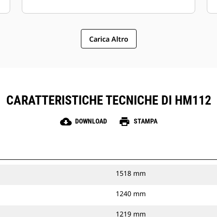
Carica Altro
CARATTERISTICHE TECNICHE DI HM112
cloud_download
print
DOWNLOAD
STAMPA
1518 mm
1240 mm
1219 mm