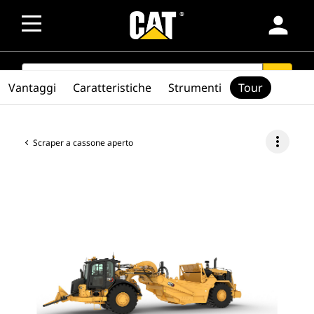
person
SEARCH
search
Vantaggi
Caratteristiche
Strumenti
Tour
more_vert
Scraper a cassone aperto