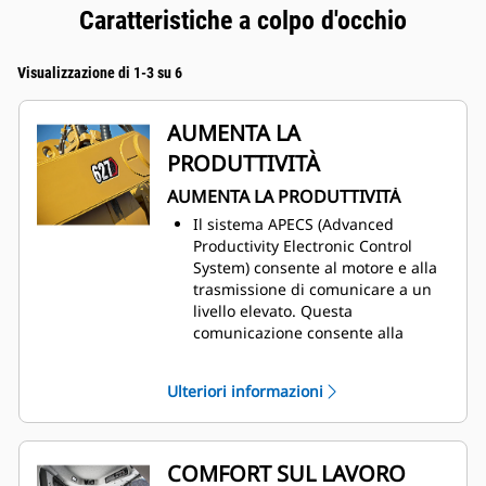
Caratteristiche a colpo d'occhio
Visualizzazione di 1-3 su 6
AUMENTA LA
PRODUTTIVITÀ
AUMENTA LA PRODUTTIVITÀ
Il sistema APECS (Advanced
Productivity Electronic Control
System) consente al motore e alla
trasmissione di comunicare a un
livello elevato. Questa
comunicazione consente alla
macchina di sfruttare meglio la
potenza e la coppia prodotte dal
Ulteriori informazioni
motore. Il risultato netto è una
movimentazione maggiore di
materiale.
Utilizzate il controllo della velocità
COMFORT SUL LAVORO
di avanzamento per impostare la