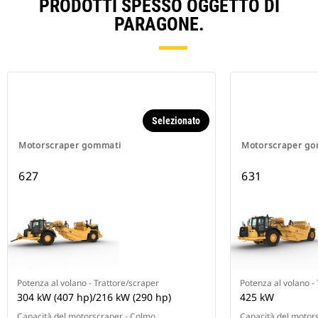
PRODOTTI SPESSO OGGETTO DI
PARAGONE.
Selezionato
Motorscraper gommati
Motorscraper g
627
631
Potenza al volano - Trattore/scraper
Potenza al volano -
304 kW (407 hp)/216 kW (290 hp)
425 kW
Capacità del motorscraper - Colmo
Capacità del motor