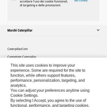
dei cookie
accettare l'uso dei cookie funzionali,
di targeting e delle prestazioni.
Marchi Caterpillar
Caterpillar.com
Contattate Caterpillar
Le Mie Preferenze Di Marketing
This site uses cookies to improve your
experience. Some are required for the site to
Mappa Del Sito
function, while others support features,
performance, personalization, targeting, and
Cookie Settings
analytics.
Informazioni Legali
You can adjust your preferences anytime using
Cookie Settings.
Tutela Della Privacy
By selecting I Accept, you agree to the use of
functional, performance, and targeting cookies.