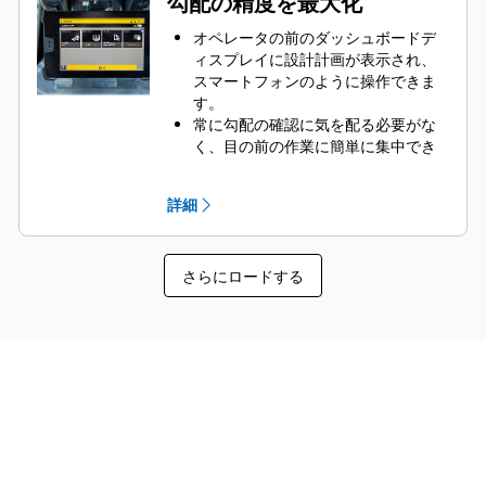
勾配の精度を最大化
れます。
オペレータの前のダッシュボードデ
ィスプレイに設計計画が表示され、
スマートフォンのように操作できま
す。
常に勾配の確認に気を配る必要がな
く、目の前の作業に簡単に集中でき
ます。ジョイスティックコントロー
ルに統合されたグレードコントロー
詳細
ルボタンでシームレスに操作できま
す。
3Dグレードシステムでは車両の内蔵
さらにロードする
センサが使用され、ブレードが自動
的に移動して勾配を目的の高さに維
持します。