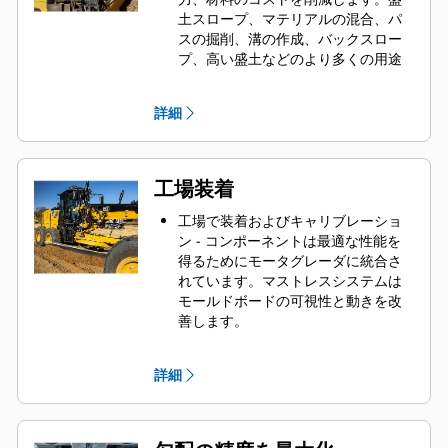
土スロープ、マテリアルの混合、パ
スの掘削、溝の作成、バックスロー
プ、高い盛土などのより多くの用途
において、作業のすべてのフェーズ
で使用できます。
詳細
視界やパフォーマンスの邪魔になる
マストはありません。
Cat GRADE with 3Dには2つの
GNSS（Global Navigation Satellite
工場装着
System、全地球的航法衛星システ
ム）レシーバがあり、ブレードの動
工場で装着およびキャリブレーショ
きが設計に合わせて自動的に調整さ
ン - コンポーネントは最適な性能を
れます。
得るためにモータグレーダに統合さ
れています。マストレスシステムは
モールドボードの可視性と動きを改
善します。
GNSSレシーバはキャブルーフおよび
フロントフレームに内蔵され、保護
詳細
性を高めています。1日の終わりに取
り外すものはありません。
マストレス統合システムの準備作業
は最低限で、すぐに仕事に取りかか