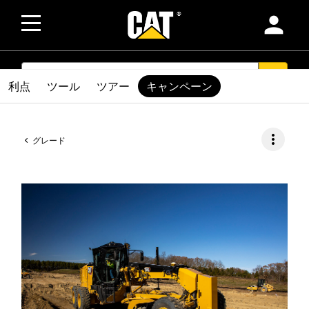
person
SEARCH
search
利点
ツール
ツアー
キャンペーン
more_vert
グレード