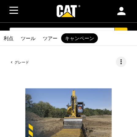
person
SEARCH
search
利点
ツール
ツアー
キャンペーン
more_vert
グレード