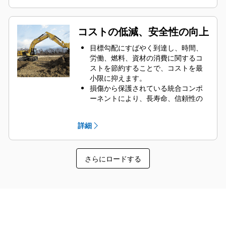
ザーを参照して、現場全体の掘削を
精度と生産性が向上します。
継続できます。
高さ/深さの音声アラートを使用する
と、掘削の過不足のないよう、目標
コストの低減、安全性の向上
の勾配に達したときに知らせてくれ
ます。
目標勾配にすばやく到達し、時間、
CAT Gradeテクノロジは、オペレー
労働、燃料、資材の消費に関するコ
タの経験の有無を問わず、品質と均
ストを節約することで、コストを最
一性を向上させます。
小限に抑えます。
Grade Assistと連携することで、半
損傷から保護されている統合コンポ
自動の掘削能力が追加され、レバー1
ーネントにより、長寿命、信頼性の
本の簡単な操作で施工ができるよう
高い制御、およびコスト節約を実現
になるため、オペレータの作業効率
しています。
詳細
が向上します。
推測に頼ることなく、設計どおりの
過不足のない掘削と盛土が可能にな
り、自信を持って作業できます。
さらにロードする
障害物の近くで作業する場合で、油
圧ショベルが損傷し、損害が発生す
る恐れがあるときは、高さと深さに
ついて警告を受けることができます
（eフェンス）。
溝の中や油圧ショベル周囲の勾配を
地上で確認する人員が減り、現場の