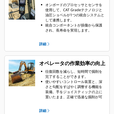
オンボードのプロセッサとセンサを
使用して、CAT Gradeテクノロジと
油圧ショベルが1つの統合システムと
して連携します。
統合コンポーネントが損傷から保護
され、長寿命を実現します。
目標の深さと傾きを選択すると、シ
ステムから、施工する深さ、勾配、
詳細
水平距離に関するガイドがリアルタ
イムで提供されます。また、高さ/深
さアラートにより目標勾配や障害物
を表示します。
オペレータの作業効率の向上
ジョイスティックコマンドやタッチ
スクリーンインターフェイス、ジョ
往復回数を減らし、短時間で掘削を
グダイヤルを使用して、目標の深さ
完了することができます。
と勾配を簡単に調節できます。
使いやすいコントロール装置と、深
掘削を開始すると、キャブ内で勾配
さと勾配をすばやく調整する機能を
を簡単に確認できます。
装備。手をジョイスティックの上に
レーザー発信器と互換性のあるオプ
置いたまま、正確で迅速な掘削が可
ションのレーザーキャッチャーを使
能になります。
用して、油圧ショベルを移動できま
バケット位置および整地深さを表示
詳細
す。一度ベンチを設定すれば、レー
するキャブ内ディスプレイにより、