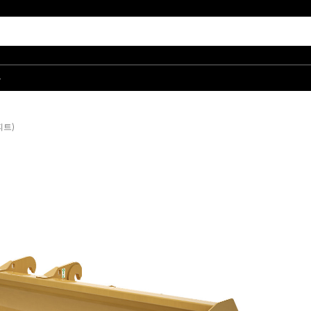
품
피트)