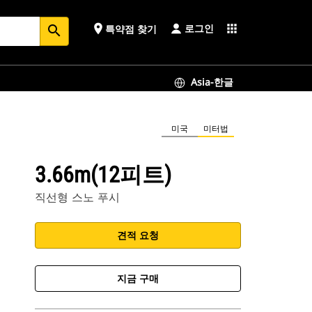
로그인
place
apps
특약점 찾기
search
Asia-한글
미국
미터법
3.66m(12피트)
직선형 스노 푸시
견적 요청
지금 구매