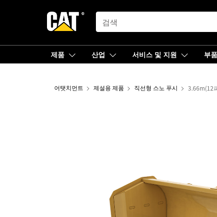
SEARCH
제품
산업
서비스 및 지원
부
어탯치먼트
제설용 제품
직선형 스노 푸시
3.66m(12