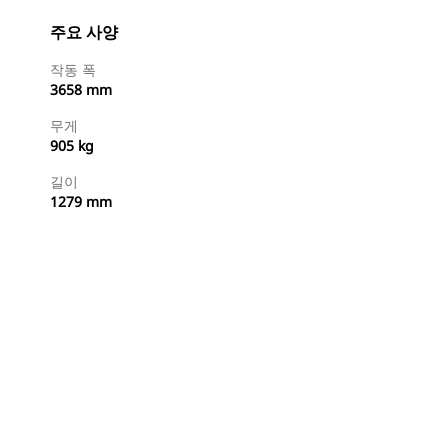
주요 사양
작동 폭
3658 mm
무게
905 kg
길이
1279 mm
지금 구매
견적 요청