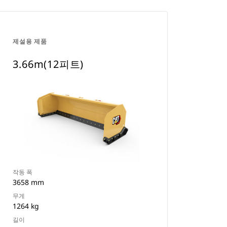
제설용 제품
3.66m(12피트)
작동 폭
3658 mm
무게
1264 kg
길이