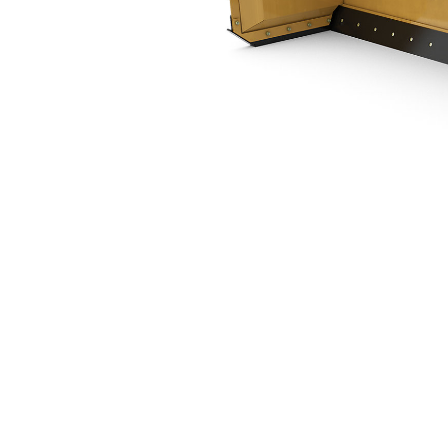
3.66m(12피트)
복
모델 변경