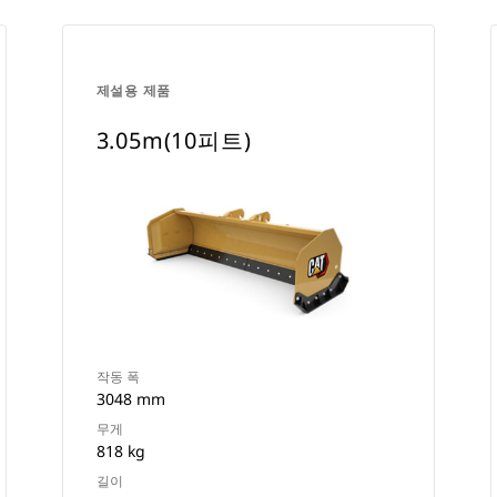
제설용 제품
3.05m(10피트)
작동 폭
3048 mm
무게
818 kg
길이