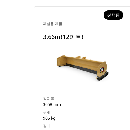
선택됨
제설용 제품
3.66m(12피트)
작동 폭
3658 mm
무게
905 kg
길이