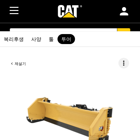
person
SEARCH
search
복리후생
사양
툴
투어
more_vert
제설기