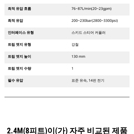
최적 유압 흐름
76~87L/min(20~23gpm)
최적 유압
200~230bar(2800~3300psi)
인터페이스 유형
스키드 스티어 커플러
트립 엣지 유형
강철
트립 엣지 높이
130 mm
트립 엣지 수량
1
필수 유압
표준 유속, 14핀 전기
2.4M(8피트)이(가) 자주 비교된 제품