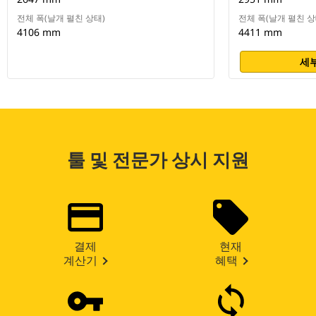
전체 폭(날개 펼친 상태)
전체 폭(날개 펼친 상
4106 mm
4411 mm
세부
툴 및 전문가 상시 지원
결제
현재
계산기
혜택