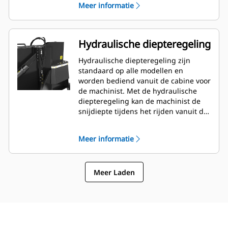
Meer informatie
obstakels mogelijk, en hoeft de
machine minimaal te worden
verplaatst.
Hydraulische diepteregeling
Hydraulische diepteregeling zijn
standaard op alle modellen en
worden bediend vanuit de cabine voor
de machinist. Met de hydraulische
diepteregeling kan de machinist de
snijdiepte tijdens het rijden vanuit de
cabine aanpassen, zodat hij zich snel
kan aanpassen aan de actuele taak.
Meer informatie
Meer Laden