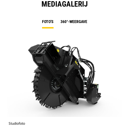
MEDIAGALERIJ
FOTO'S
360°-WEERGAVE
Studiofoto
Voo