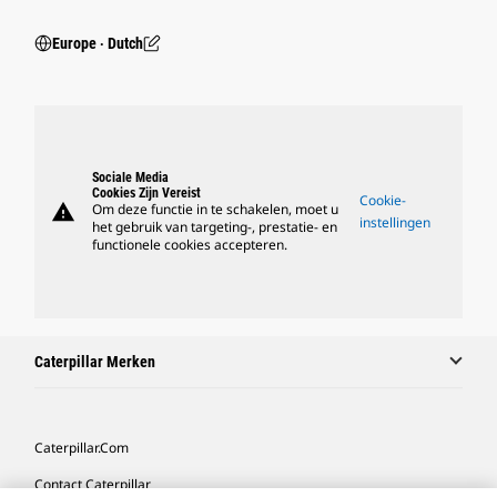
Europe ‧ Dutch
Sociale Media
Cookies Zijn Vereist
Cookie-
warning
Om deze functie in te schakelen, moet u
instellingen
het gebruik van targeting-, prestatie- en
functionele cookies accepteren.
Caterpillar Merken
Caterpillar.com
Contact Caterpillar