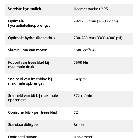
Vereiste hydrauliek
Hoge capaciteit XPS
Optimale
98-125 L/min (26-33 gpm)
hydrauliekolieopbrengst
Optimale hydraulische druk
230-280 bar (3300-4000 psi)
Slagvolume van motor
1686 cm³/rev
Koppel van freesblad bij
7509 Nm
maximale druk
Snelheid van freesblad bij
74 tpm
maximale opbrengst
Snelheid van bit bij maximale
372 m/min
opbrengst
Conische bits - per freesblad
72
Standaardbittype
Beton
Optioneel bittype
Universeel