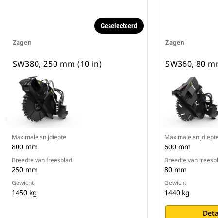
Geselecteerd
Zagen
Zagen
SW380, 250 mm (10 in)
SW360, 80 mm
Maximale snijdiepte
Maximale snijdiept
800 mm
600 mm
Breedte van freesblad
Breedte van freesb
250 mm
80 mm
Gewicht
Gewicht
1450 kg
1440 kg
Deta