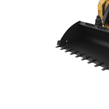
270
Voo
Model wijzigen