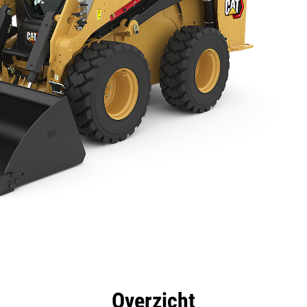
rdelen
Specificaties
Hulpmiddelen
Rondleidin
Overzicht