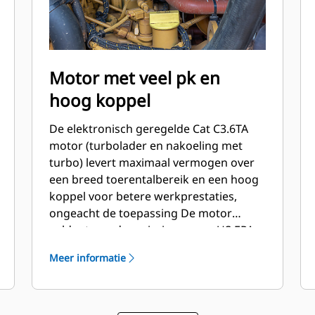
Motor met veel pk en
hoog koppel
De elektronisch geregelde Cat C3.6TA
motor (turbolader en nakoeling met
turbo) levert maximaal vermogen over
een breed toerentalbereik en een hoog
koppel voor betere werkprestaties,
ongeacht de toepassing De motor
voldoet aan de emissienormen US EPA
Tier 4 Final en Euro-V.
Meer informatie