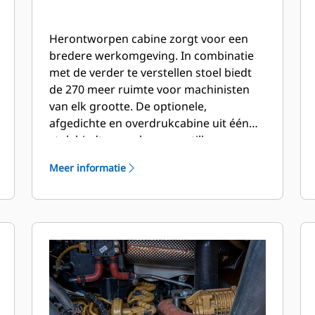
Herontworpen cabine zorgt voor een
bredere werkomgeving. In combinatie
met de verder te verstellen stoel biedt
de 270 meer ruimte voor machinisten
van elk grootte. De optionele,
afgedichte en overdrukcabine uit één
stuk biedt een schone en stille
werkruimte met uitstekende
Meer informatie
luchtverdeling via optimaal geplaatste
ventilatieopeningen in de cabine.