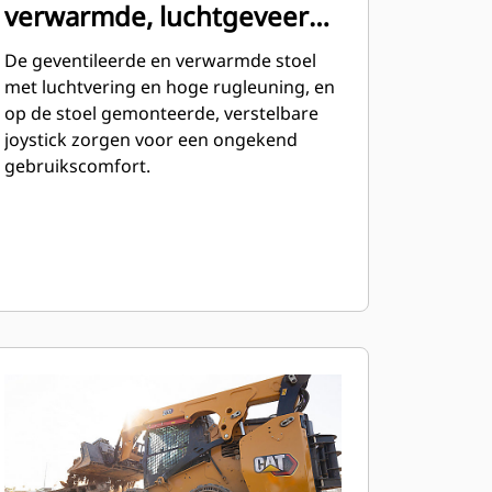
verwarmde, luchtgeveerde
stoel met hoge rugleuning
De geventileerde en verwarmde stoel
met luchtvering en hoge rugleuning, en
op de stoel gemonteerde, verstelbare
joystick zorgen voor een ongekend
gebruikscomfort.