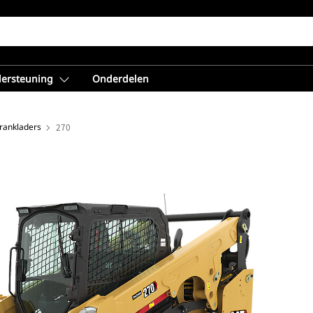
dersteuning
Onderdelen
rankladers
270