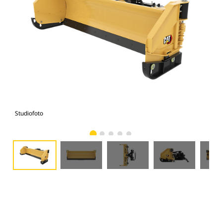
Studiofoto
Voo