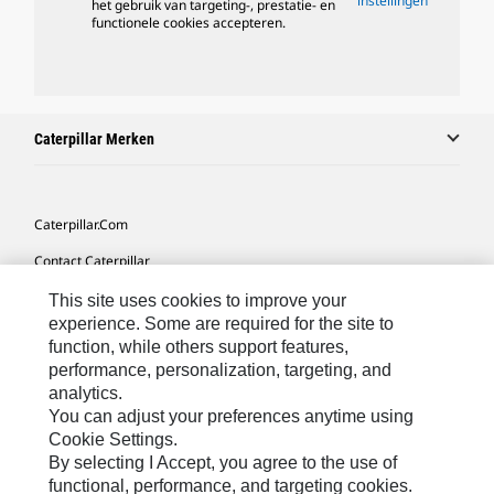
instellingen
het gebruik van targeting-, prestatie- en
functionele cookies accepteren.
Caterpillar Merken
Caterpillar.com
Contact Caterpillar
Mijn Marketingvoorkeuren
This site uses cookies to improve your
experience. Some are required for the site to
Site Map
function, while others support features,
performance, personalization, targeting, and
Cookie Settings
analytics.
Legal
You can adjust your preferences anytime using
Cookie Settings.
Privacy
By selecting I Accept, you agree to the use of
functional, performance, and targeting cookies.