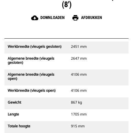
(8')
cloud_download
print
DOWNLOADEN
AFDRUKKEN
Werkbreedte (vleugels gesloten)
2451 mm
Algemene breedte (vleugels
2647 mm
gesloten)
Algemene breedte (vleugels
4106 mm
open)
Werkbreedte (vleugels open)
4106 mm
Gewicht
867 kg
Lengte
1705 mm
Totale hoogte
915 mm