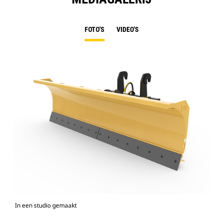
FOTO'S
VIDEO'S
In een studio gemaakt
Voo