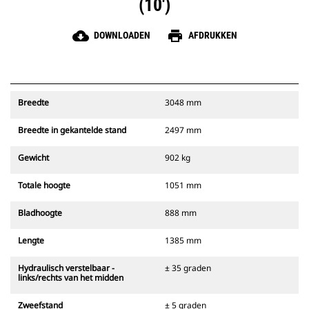
(10')
cloud_download
print
DOWNLOADEN
AFDRUKKEN
Breedte
3048 mm
Breedte in gekantelde stand
2497 mm
Gewicht
902 kg
Totale hoogte
1051 mm
Bladhoogte
888 mm
Lengte
1385 mm
Hydraulisch verstelbaar -
± 35 graden
links/rechts van het midden
Zweefstand
± 5 graden