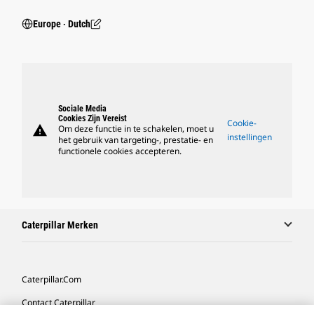
Europe ‧ Dutch
Sociale Media
Cookies Zijn Vereist
Cookie-
warning
Om deze functie in te schakelen, moet u
instellingen
het gebruik van targeting-, prestatie- en
functionele cookies accepteren.
Caterpillar Merken
Caterpillar.com
Contact Caterpillar