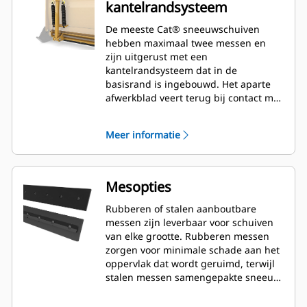
kantelrandsysteem
De meeste Cat® sneeuwschuiven
hebben maximaal twee messen en
zijn uitgerust met een
kantelrandsysteem dat in de
basisrand is ingebouwd. Het aparte
afwerkblad veert terug bij contact met
verborgen obstakels waardoor het
risico van schade aan de
Meer informatie
sneeuwschuif en machine minimaal
is. Een niet-kantelbaar rubberen mes
is optioneel leverbaar in lengtes van
2,6 m (8'), 3,2 m (10') en 3,8 m (12'), die
Mesopties
perfect passen op alle modellen met
een schrankladerkoppeling.
Rubberen of stalen aanboutbare
messen zijn leverbaar voor schuiven
van elke grootte. Rubberen messen
zorgen voor minimale schade aan het
oppervlak dat wordt geruimd, terwijl
stalen messen samengepakte sneeuw
of ijs snijden of verwijderen.