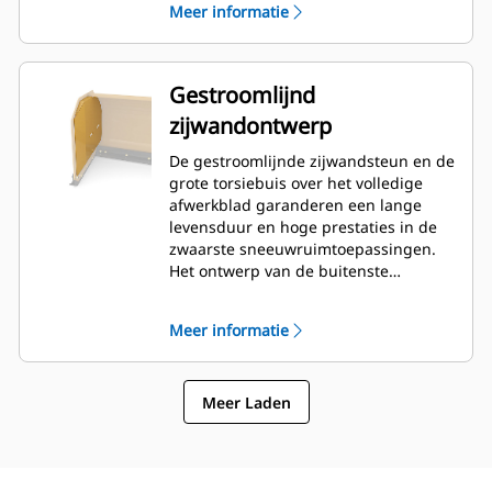
Meer informatie
Gestroomlijnd
zijwandontwerp
De gestroomlijnde zijwandsteun en de
grote torsiebuis over het volledige
afwerkblad garanderen een lange
levensduur en hoge prestaties in de
zwaarste sneeuwruimtoepassingen.
Het ontwerp van de buitenste
baksteun zorgt ervoor dat zo weinig
mogelijk sneeuw aan het afwerkblad
Meer informatie
blijft kleven en de buitenste delen van
de schuif uitstekend worden
ondersteund.
Meer Laden