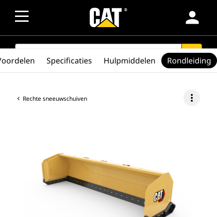
person
SEARCH
search
Voordelen
Specificaties
Hulpmiddelen
Rondleiding
more_vert
Rechte sneeuwschuiven