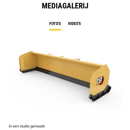
MEDIAGALERIJ
FOTO'S
VIDEO'S
In een studio gemaakt
Voo