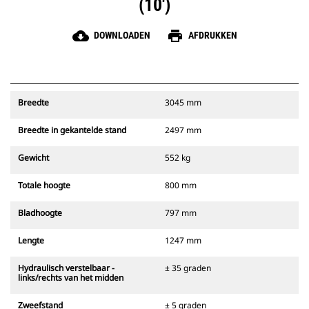
(10')
cloud_download
print
DOWNLOADEN
AFDRUKKEN
Breedte
3045 mm
Breedte in gekantelde stand
2497 mm
Gewicht
552 kg
Totale hoogte
800 mm
Bladhoogte
797 mm
Lengte
1247 mm
Hydraulisch verstelbaar -
± 35 graden
links/rechts van het midden
Zweefstand
± 5 graden