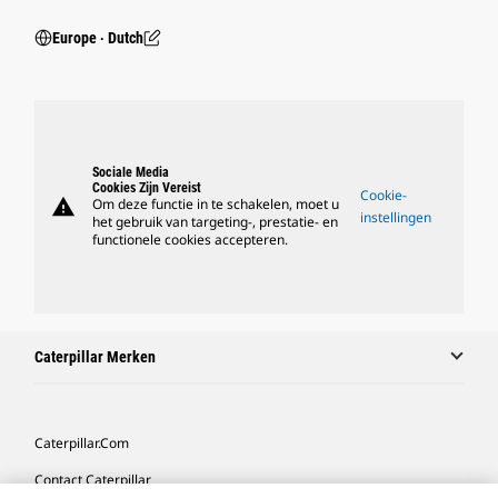
Europe ‧ Dutch
Sociale Media
Cookies Zijn Vereist
Cookie-
warning
Om deze functie in te schakelen, moet u
instellingen
het gebruik van targeting-, prestatie- en
functionele cookies accepteren.
Caterpillar Merken
Caterpillar.com
Contact Caterpillar